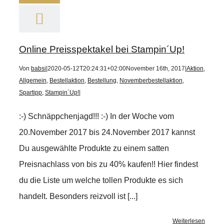
Online Preisspektakel bei Stampin´Up!
Von
babsi
|
2020-05-12T20:24:31+02:00
November 16th, 2017
|
Aktion
,
Allgemein
,
Bestellaktion
,
Bestellung
,
Novemberbestellaktion
,
Spartipp
,
Stampin´Up!
|
:-) Schnäppchenjagd!!! :-) In der Woche vom
20.November 2017 bis 24.November 2017 kannst
Du ausgewählte Produkte zu einem satten
Preisnachlass von bis zu 40% kaufen!! Hier findest
du die Liste um welche tollen Produkte es sich
handelt. Besonders reizvoll ist [...]
Weiterlesen