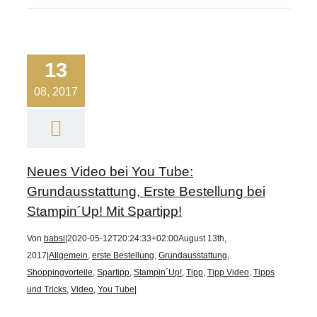
13
08, 2017
Neues Video bei You Tube:
Grundausstattung, Erste Bestellung bei
Stampin´Up! Mit Spartipp!
Von
babsi
|
2020-05-12T20:24:33+02:00
August 13th,
2017
|
Allgemein
,
erste Bestellung
,
Grundausstattung
,
Shoppingvorteile
,
Spartipp
,
Stampin´Up!
,
Tipp
,
Tipp Video
,
Tipps
und Tricks
,
Video
,
You Tube
|