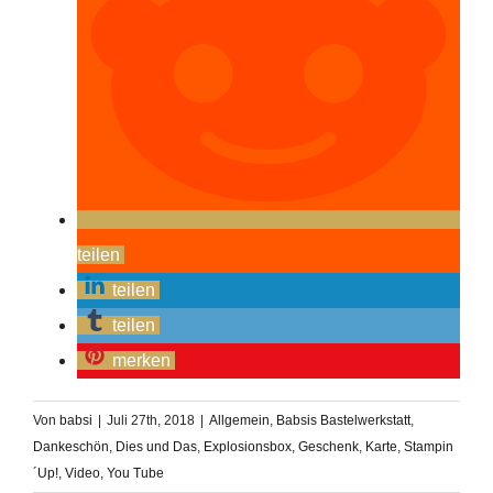
teilen
teilen
teilen
merken
Von
babsi
|
Juli 27th, 2018
|
Allgemein
,
Babsis Bastelwerkstatt
,
Dankeschön
,
Dies und Das
,
Explosionsbox
,
Geschenk
,
Karte
,
Stampin
´Up!
,
Video
,
You Tube