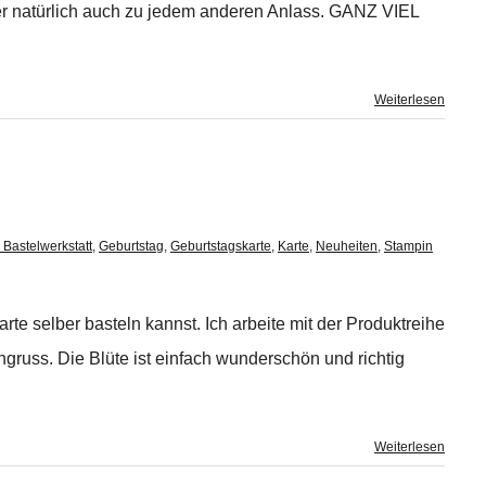
er natürlich auch zu jedem anderen Anlass. GANZ VIEL
Weiterlesen
 Bastelwerkstatt
,
Geburtstag
,
Geburtstagskarte
,
Karte
,
Neuheiten
,
Stampin
te selber basteln kannst. Ich arbeite mit der Produktreihe
russ. Die Blüte ist einfach wunderschön und richtig
Weiterlesen