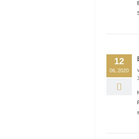
12
06, 2020
´