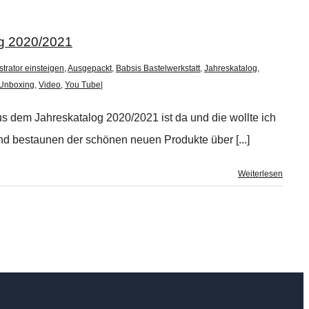
g 2020/2021
trator einsteigen
,
Ausgepackt
,
Babsis Bastelwerkstatt
,
Jahreskatalog
,
Unboxing
,
Video
,
You Tube
|
us dem Jahreskatalog 2020/2021 ist da und die wollte ich
nd bestaunen der schönen neuen Produkte über [...]
Weiterlesen