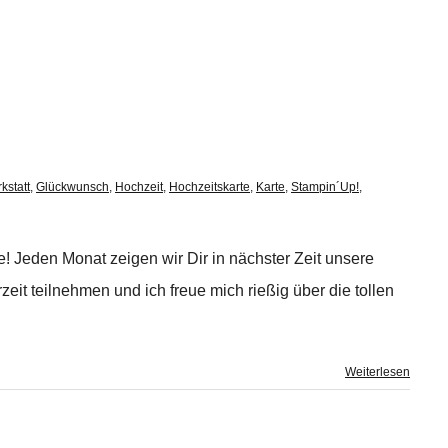
kstatt
,
Glückwunsch
,
Hochzeit
,
Hochzeitskarte
,
Karte
,
Stampin´Up!
,
! Jeden Monat zeigen wir Dir in nächster Zeit unsere
it teilnehmen und ich freue mich rießig über die tollen
Weiterlesen