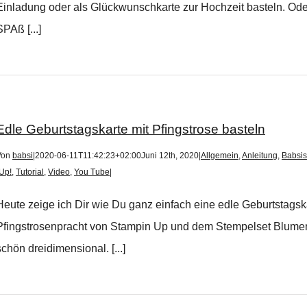
Einladung oder als Glückwunschkarte zur Hochzeit basteln. Od
SPAß [...]
Edle Geburtstagskarte mit Pfingstrose basteln
Von
babsi
|
2020-06-11T11:42:23+02:00
Juni 12th, 2020
|
Allgemein
,
Anleitung
,
Babsis
Up!
,
Tutorial
,
Video
,
You Tube
|
Heute zeige ich Dir wie Du ganz einfach eine edle Geburtstagskar
Pfingstrosenpracht von Stampin Up und dem Stempelset Blumeng
schön dreidimensional. [...]