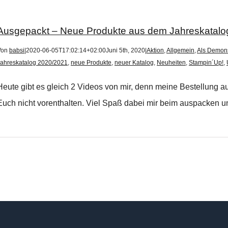
Ausgepackt – Neue Produkte aus dem Jahreskatalo
Von
babsi
|
2020-06-05T17:02:14+02:00
Juni 5th, 2020
|
Aktion
,
Allgemein
,
Als Demons
Jahreskatalog 2020/2021
,
neue Produkte
,
neuer Katalog
,
Neuheiten
,
Stampin´Up!
,
Heute gibt es gleich 2 Videos von mir, denn meine Bestellung a
Euch nicht vorenthalten. Viel Spaß dabei mir beim auspacken u