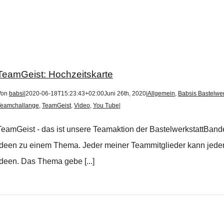
TeamGeist: Hochzeitskarte
Von
babsi
|
2020-06-18T15:23:43+02:00
Juni 26th, 2020
|
Allgemein
,
Babsis Bastelwer
Teamchallange
,
TeamGeist
,
Video
,
You Tube
|
TeamGeist - das ist unsere Teamaktion der BastelwerkstattBande
Ideen zu einem Thema. Jeder meiner Teammitglieder kann jederze
Ideen. Das Thema gebe [...]