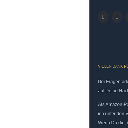
VIELEN DANK F
Bei Fragen od
auf Deine Nach
Als Amazon-Par
ich unter den 
Wenn Du die, ü