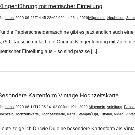
Klingenführung mit metrischer Einteilung
Von
babsi
|
2020-06-26T14:45:22+02:00
Juni 26th, 2020
|
Allgemein
,
Neuheiten
,
Stam
Für die Papierschneidemaschine gibt es jetzt endlich auch eine 
4,75 € Tausche einfach die Original-Klingenführung mit Zollein
metrischer Einteilung aus – so sind präzise [...]
Besondere Kartenform Vintage Hochzeitskarte
Von
babsi
|
2020-06-11T12:35:14+02:00
Juni 19th, 2020
|
Allgemein
,
Anleitung
,
Babsis
ochzeit
,
Hochzeitskarte
,
Hochzeitsserie
,
Karte
,
Stampin´Up!
,
Tutorial
,
Video
,
Vinta
Heute zeige ich Dir wie Du eine besondere Kartenform als Vinta