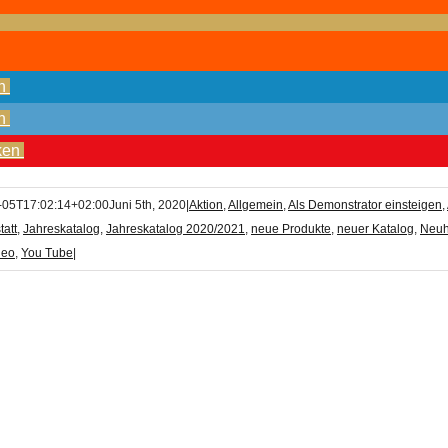
n
n
ken
-05T17:02:14+02:00
Juni 5th, 2020
|
Aktion
,
Allgemein
,
Als Demonstrator einsteigen
,
tatt
,
Jahreskatalog
,
Jahreskatalog 2020/2021
,
neue Produkte
,
neuer Katalog
,
Neuh
deo
,
You Tube
|