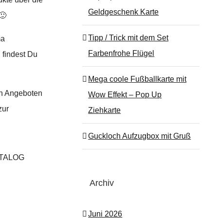
Geldgeschenk Karte
🙂
Tipp / Trick mit dem Set
ma
Farbenfrohe Flügel
 findest Du
Mega coole Fußballkarte mit
n Angeboten
Wow Effekt – Pop Up
zur
Ziehkarte
Guckloch Aufzugbox mit Gruß
ATALOG
Archiv
Juni 2026