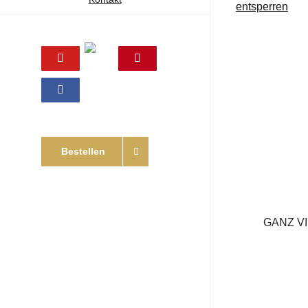
entsperren
Online
YouTube
Pinterest
Shop
Facebook
Bestellen
GANZ V