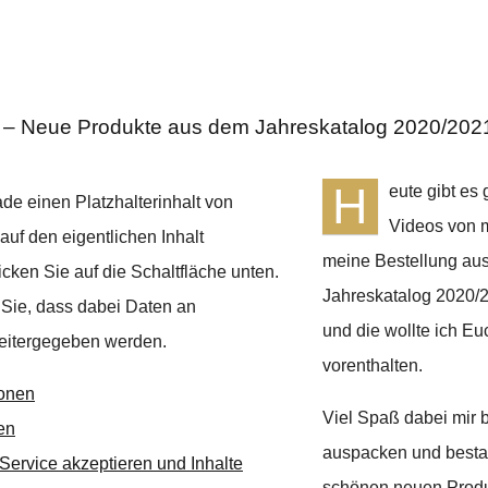
 – Neue Produkte aus dem Jahreskatalog 2020/202
H
eute gibt es 
de einen Platzhalterinhalt von
Videos von m
auf den eigentlichen Inhalt
meine Bestellung au
icken Sie auf die Schaltfläche unten.
Jahreskatalog 2020/2
 Sie, dass dabei Daten an
und die wollte ich Eu
weitergegeben werden.
vorenthalten.
ionen
Viel Spaß dabei mir 
en
auspacken und besta
 Service akzeptieren und Inhalte
schönen neuen Produ