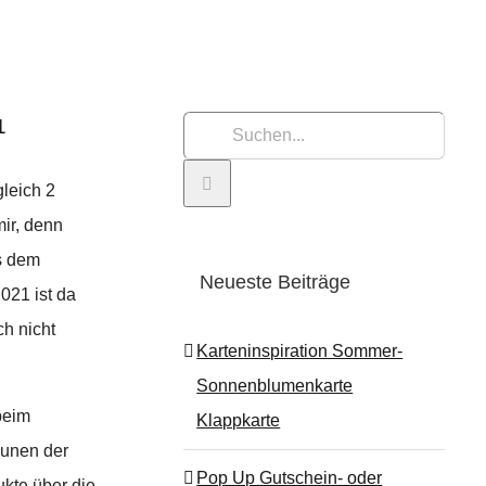
1
Suche
nach:
gleich 2
ir, denn
s dem
Neueste Beiträge
021 ist da
ch nicht
Karteninspiration Sommer-
Sonnenblumenkarte
beim
Klappkarte
unen der
Pop Up Gutschein- oder
kte über die