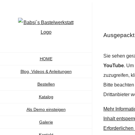
Zum
Inhalt
springen
Ausgepackt
Sie sehen gera
HOME
YouTube
. Um 
Blog, Videos & Anleitungen
zuzugreifen, kl
Bestellen
Bitte beachten
Drittanbieter 
Katalog
Mehr Informat
Als Demo einsteigen
Inhalt entsperr
Galerie
Erforderlichen
Kontakt