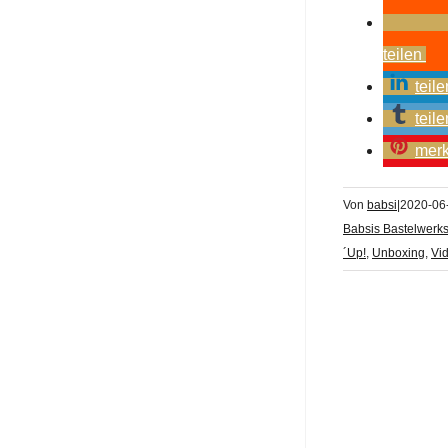
teilen
teile
teile
mer
Von
babsi
|
2020-06
Babsis Bastelwerks
´Up!
,
Unboxing
,
Vi