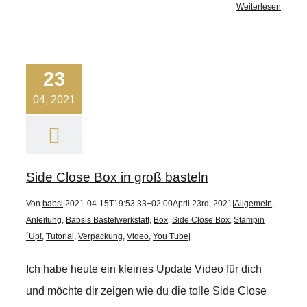
Weiterlesen
23
04, 2021
Side Close Box in groß basteln
Von
babsi
|
2021-04-15T19:53:33+02:00
April 23rd, 2021
|
Allgemein
,
Anleitung
,
Babsis Bastelwerkstatt
,
Box
,
Side Close Box
,
Stampin
´Up!
,
Tutorial
,
Verpackung
,
Video
,
You Tube
|
Ich habe heute ein kleines Update Video für dich
und möchte dir zeigen wie du die tolle Side Close