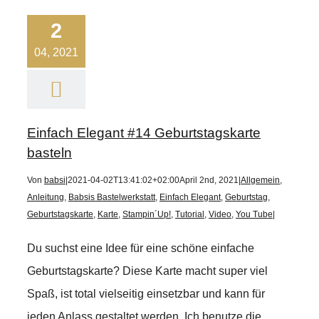
2
04, 2021
Einfach Elegant #14 Geburtstagskarte
basteln
Von
babsi
|
2021-04-02T13:41:02+02:00
April 2nd, 2021
|
Allgemein
,
Anleitung
,
Babsis Bastelwerkstatt
,
Einfach Elegant
,
Geburtstag
,
Geburtstagskarte
,
Karte
,
Stampin´Up!
,
Tutorial
,
Video
,
You Tube
|
Du suchst eine Idee für eine schöne einfache
Geburtstagskarte? Diese Karte macht super viel
Spaß, ist total vielseitig einsetzbar und kann für
jeden Anlass gestaltet werden. Ich benutze die