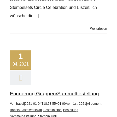
Stempelsets Circle Celebration und Eiszeit. Ich
wünsche dir [...]
Weiterlesen
1
04, 2021
Erinnerung Gruppen/Sammelbestellung
Von
babsi
|
2021-01-04T18:53:55+01:00
April 1st, 2021
|
Allgemein
,
Babsis Bastelwerkstatt
,
Bestellaktion
,
Bestellung
,
Sammelbestellung
,
Stampin´Up!
|