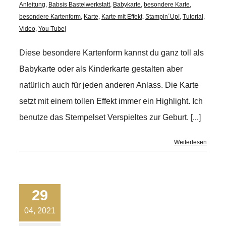
Anleitung
,
Babsis Bastelwerkstatt
,
Babykarte
,
besondere Karte
,
besondere Kartenform
,
Karte
,
Karte mit Effekt
,
Stampin´Up!
,
Tutorial
,
Video
,
You Tube
|
Diese besondere Kartenform kannst du ganz toll als
Babykarte oder als Kinderkarte gestalten aber
natürlich auch für jeden anderen Anlass. Die Karte
setzt mit einem tollen Effekt immer ein Highlight. Ich
benutze das Stempelset Verspieltes zur Geburt. [...]
Weiterlesen
29
04, 2021