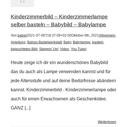
Kinderzimmerbild – Kinderzimmerlampe
selber basteln – Babybild – Babylampe
Von
babsi
|
2021-07-06T18:37:09+02:00
Oktober 8th, 2021
|
Allgemein
,
Anleitung
,
Babsis Bastelwerkstatt
,
Baby
,
Babylampe
,
basteln
,
beleuchtetes Bild
,
Stampin´Up!
,
Video
,
You Tube
|
Heute zeige ich dir ein wunderschönes Babybild
das du auch als Lampe verwenden kannst und für
jede Altersstufe und auf deine Bedürfnisse abändern
kannst. Kinderzimmerbild - Kinderzimmerlampe oder
auch für einen Erwachsenen als Geschenkidee.
GANZ [...]
Weiterlesen