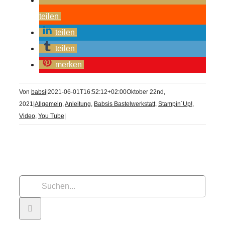
teilen
teilen
teilen
merken
Von
babsi
|
2021-06-01T16:52:12+02:00
Oktober 22nd,
2021
|
Allgemein
,
Anleitung
,
Babsis Bastelwerkstatt
,
Stampin´Up!
,
Video
,
You Tube
|
Suche
nach: