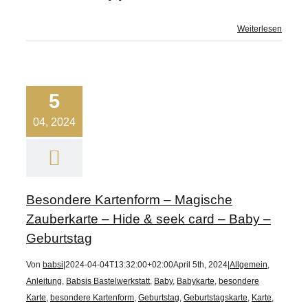
Weiterlesen
5
04, 2024
Besondere Kartenform – Magische
Zauberkarte – Hide & seek card – Baby –
Geburtstag
Von
babsi
|
2024-04-04T13:32:00+02:00
April 5th, 2024
|
Allgemein
,
Anleitung
,
Babsis Bastelwerkstatt
,
Baby
,
Babykarte
,
besondere
Karte
,
besondere Kartenform
,
Geburtstag
,
Geburtstagskarte
,
Karte
,