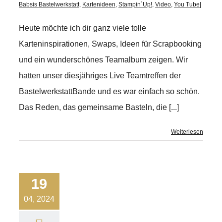
Babsis Bastelwerkstatt
,
Kartenideen
,
Stampin´Up!
,
Video
,
You Tube
|
Heute möchte ich dir ganz viele tolle
Karteninspirationen, Swaps, Ideen für Scrapbooking
und ein wunderschönes Teamalbum zeigen. Wir
hatten unser diesjähriges Live Teamtreffen der
BastelwerkstattBande und es war einfach so schön.
Das Reden, das gemeinsame Basteln, die [...]
Weiterlesen
19
04, 2024