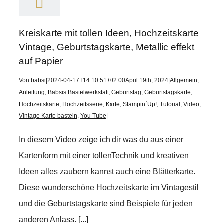
Kreiskarte mit tollen Ideen, Hochzeitskarte
Vintage, Geburtstagskarte, Metallic effekt
auf Papier
Von
babsi
|
2024-04-17T14:10:51+02:00
April 19th, 2024
|
Allgemein
,
Anleitung
,
Babsis Bastelwerkstatt
,
Geburtstag
,
Geburtstagskarte
,
Hochzeitskarte
,
Hochzeitsserie
,
Karte
,
Stampin´Up!
,
Tutorial
,
Video
,
Vintage Karte basteln
,
You Tube
|
In diesem Video zeige ich dir was du aus einer
Kartenform mit einer tollenTechnik und kreativen
Ideen alles zaubern kannst auch eine Blätterkarte.
Diese wunderschöne Hochzeitskarte im Vintagestil
und die Geburtstagskarte sind Beispiele für jeden
anderen Anlass. [...]