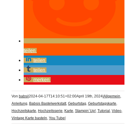
teilen
teilen
teilen
merken
Von
babsi
|
2024-04-17T14:10:51+02:00
April 19th, 2024
|
Allgemein
,
Anleitung
,
Babsis Bastelwerkstatt
,
Geburtstag
,
Geburtstagskarte
,
Hochzeitskarte
,
Hochzeitsserie
,
Karte
,
Stampin´Up!
,
Tutorial
,
Video
,
Vintage Karte basteln
,
You Tube
|