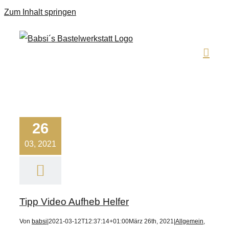
Zum Inhalt springen
26
03, 2021
Tipp Video Aufheb Helfer
Von
babsi
|
2021-03-12T12:37:14+01:00
März 26th, 2021
|
Allgemein
,