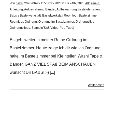
Von
babsi
|
2020-06-22T15:36:22+02:00
Juli 24th, 2020
|
Allgemein
,
Anleitung
,
Aufbewahrung Bänder
,
Aufbewahrung Bastelutensilien
,
Babsis Bastelwerkstatt
,
Bastelwerkstatt Roomtour
,
Bastelzimmer
Roomtour
,
Ordnung
,
Ordnung im Bastelzimmer
,
Ordnungstipp
,
Ordnungstipps
,
Stampin´Up!
,
Video
,
You Tube
|
Es geht weiter in meiner Reihe Ordnung im
Bastelzimmer. Heute zeige ich dir wie ich Ordnung
halte im Bastelzimmer bei Kleinteilen Washi Tape &
Bänder. GANZ VIEL SPAß BEIM ANSCHAUEN
wünscht Dir BABSI :-) [...]
Weiterlesen