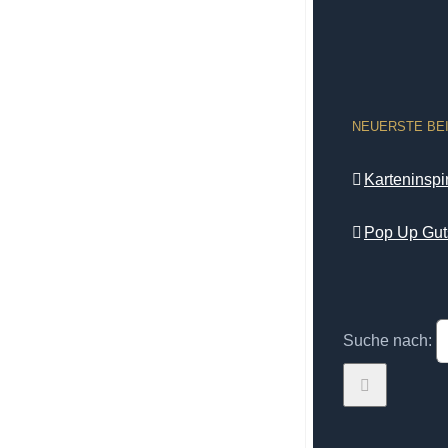
NEUERSTE BE
Karteninsp
Pop Up Gut
Suche nach: