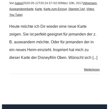
Von
babsi
|
2020-05-12T20:24:37+02:00
März 10th, 2017
|
Allgemein
,
Auswandererkarte
,
Karte
,
Karte zum Einzug
,
Stampin´Up!
,
Video
,
You Tube
|
Heute möchte ich Dir wieder eine neue Karte
zeigen. Sie ist perfekt geeignet für jemanden der z.
B. auswandern möchte. Oder für jemanden der in
ein neues Heim einzieht. Inspiriert hat mich zu
dieser Karte der Disneyfilm Oben. Wünscht sich [...]
Weiterlesen