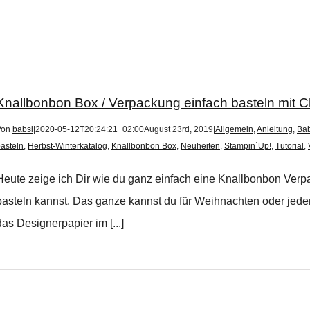
Knallbonbon Box / Verpackung einfach basteln mit C
Von
babsi
|
2020-05-12T20:24:21+02:00
August 23rd, 2019
|
Allgemein
,
Anleitung
,
Bab
asteln
,
Herbst-Winterkatalog
,
Knallbonbon Box
,
Neuheiten
,
Stampin´Up!
,
Tutorial
,
Heute zeige ich Dir wie du ganz einfach eine Knallbonbon Ver
basteln kannst. Das ganze kannst du für Weihnachten oder je
das Designerpapier im [...]