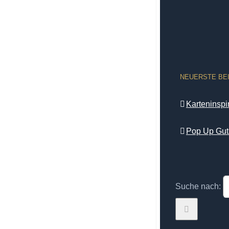
NEUERSTE BE
Karteninsp
Pop Up Gut
Suche nach: