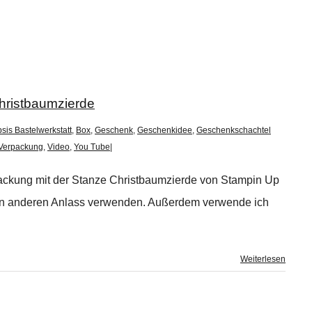
hristbaumzierde
sis Bastelwerkstatt
,
Box
,
Geschenk
,
Geschenkidee
,
Geschenkschachtel
Verpackung
,
Video
,
You Tube
|
packung mit der Stanze Christbaumzierde von Stampin Up
den anderen Anlass verwenden. Außerdem verwende ich
Weiterlesen