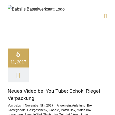
Zum
Inhalt
springen
5
11, 2017
Neues Video bei You Tube: Schoki Riegel
Verpackung
Von
babsi
|
November 5th, 2017
|
Allgemein
,
Anleitung
,
Box
,
Gästegoodie
,
Gastgeschenk
,
Goodie
,
Match Box
,
Match Box
berechnen
,
Stampin´Up!
,
Tischdeko
,
Tutorial
,
Verpackung
,