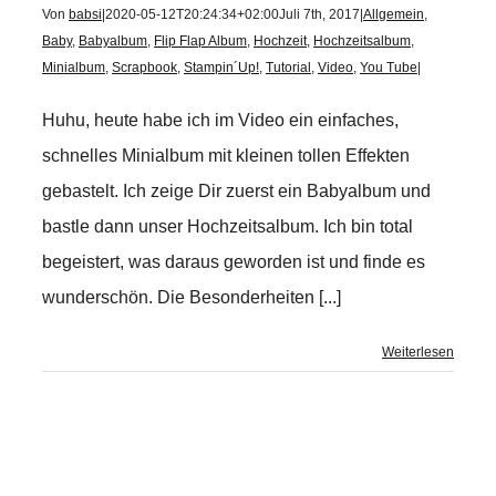
Von
babsi
|
2020-05-12T20:24:34+02:00
Juli 7th, 2017
|
Allgemein
,
Baby
,
Babyalbum
,
Flip Flap Album
,
Hochzeit
,
Hochzeitsalbum
,
Minialbum
,
Scrapbook
,
Stampin´Up!
,
Tutorial
,
Video
,
You Tube
|
Huhu, heute habe ich im Video ein einfaches,
schnelles Minialbum mit kleinen tollen Effekten
gebastelt. Ich zeige Dir zuerst ein Babyalbum und
bastle dann unser Hochzeitsalbum. Ich bin total
begeistert, was daraus geworden ist und finde es
wunderschön. Die Besonderheiten [...]
Weiterlesen