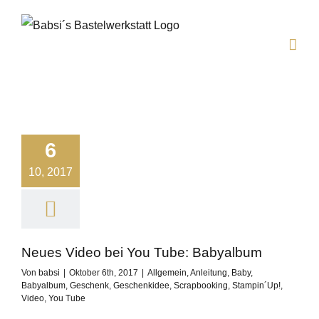
Zum
Inhalt
springen
6
10, 2017
Neues Video bei You Tube: Babyalbum
Von
babsi
|
Oktober 6th, 2017
|
Allgemein
,
Anleitung
,
Baby
,
Babyalbum
,
Geschenk
,
Geschenkidee
,
Scrapbooking
,
Stampin´Up!
,
Video
,
You Tube