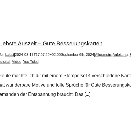
Liebste Auszeit – Gute Besserungskarten
Von
babsi
|
2024-08-17T17:07:29+02:00
September 6th, 2024
|
Allgemein
,
Anleitung
,
utorial
,
Video
,
You Tube
|
Heute möchte ich dir mit einem Stempelset 4 verschiedene Kart
hat wunderbare Motive und tolle Sprüche für Gute Besserungska
jemanden der Entspannung braucht. Das [...]