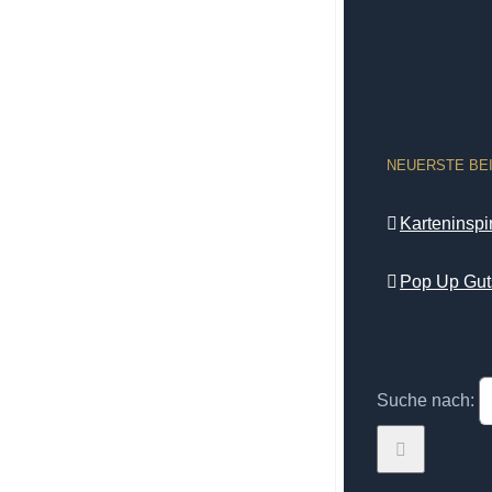
NEUERSTE BE
Karteninsp
Pop Up Gut
Suche nach: