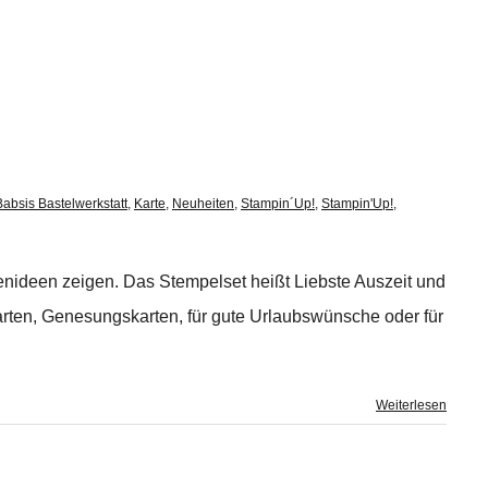
Babsis Bastelwerkstatt
,
Karte
,
Neuheiten
,
Stampin´Up!
,
Stampin'Up!
,
enideen zeigen. Das Stempelset heißt Liebste Auszeit und
rten, Genesungskarten, für gute Urlaubswünsche oder für
Weiterlesen