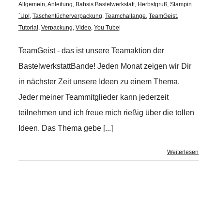
Allgemein
,
Anleitung
,
Babsis Bastelwerkstatt
,
Herbstgruß
,
Stampin
´Up!
,
Taschentücherverpackung
,
Teamchallange
,
TeamGeist
,
Tutorial
,
Verpackung
,
Video
,
You Tube
|
TeamGeist - das ist unsere Teamaktion der
BastelwerkstattBande! Jeden Monat zeigen wir Dir
in nächster Zeit unsere Ideen zu einem Thema.
Jeder meiner Teammitglieder kann jederzeit
teilnehmen und ich freue mich rießig über die tollen
Ideen. Das Thema gebe [...]
Weiterlesen