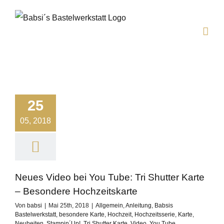
Zum
Inhalt
springen
25
05, 2018
Neues Video bei You Tube: Tri Shutter Karte
– Besondere Hochzeitskarte
Von
babsi
|
Mai 25th, 2018
|
Allgemein
,
Anleitung
,
Babsis
Bastelwerkstatt
,
besondere Karte
,
Hochzeit
,
Hochzeitsserie
,
Karte
,
Neuheiten
,
Stampin´Up!
,
Tri Shutter Karte
,
Video
,
You Tube