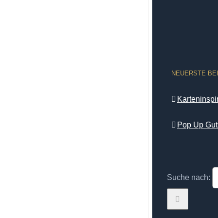
NEUERSTE BE
Karteninsp
Pop Up Gut
Suche nach: