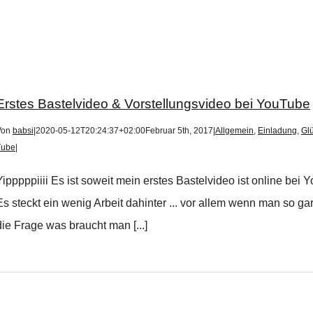
Erstes Bastelvideo & Vorstellungsvideo bei YouTube
Von
babsi
|
2020-05-12T20:24:37+02:00
Februar 5th, 2017
|
Allgemein
,
Einladung
,
Gl
Tube
|
Yipppppiiii Es ist soweit mein erstes Bastelvideo ist online b
Es steckt ein wenig Arbeit dahinter ... vor allem wenn man so ga
die Frage was braucht man [...]