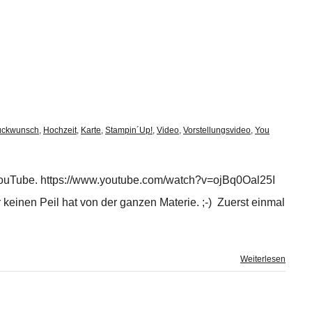
ückwunsch
,
Hochzeit
,
Karte
,
Stampin´Up!
,
Video
,
Vorstellungsvideo
,
You
ei YouTube. https://www.youtube.com/watch?v=ojBq0Oal25I
r keinen Peil hat von der ganzen Materie. ;-) Zuerst einmal
Weiterlesen