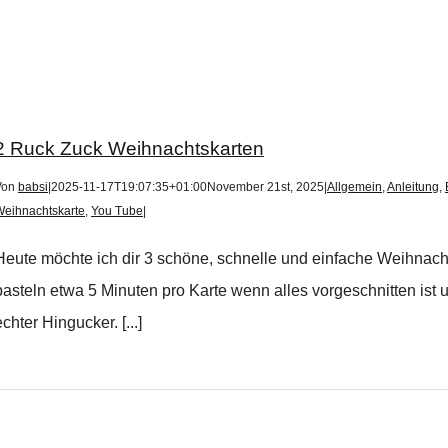
2 Ruck Zuck Weihnachtskarten
Von
babsi
|
2025-11-17T19:07:35+01:00
November 21st, 2025
|
Allgemein
,
Anleitung
,
Weihnachtskarte
,
You Tube
|
Heute möchte ich dir 3 schöne, schnelle und einfache Weihnac
basteln etwa 5 Minuten pro Karte wenn alles vorgeschnitten ist
echter Hingucker. [...]