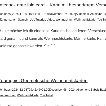
Interlock gate fold card – Karte mit besonderem Vers
Von
babsi
|
2025-11-06T16:44:38+01:00
November 7th, 2025
|
Allgemein
,
Anleitung
,
B
Männerkarten
,
Stampin´Up!
,
Tutorial
,
Video
,
Weihnachten
,
Weihnachtskarte
,
You T
Heute möchte ich dir eine tolle Karte mit besonderem Verschluss
card genannt und kann als Weihnachtskarte, Männerkarte, Fahrz
Anlässe gebastelt werden. Sie [...]
Teamgeist Geometrische Weihnachtskarten
Von
babsi
|
2024-12-03T09:42:46+01:00
Dezember 6th, 2024
|
Allgemein
,
Babsis Bast
Weihnachten
,
Weihnachtskarte
,
You Tube
|