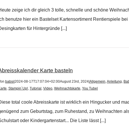
Heute zeige ich dir gleich 3 tolle, schnelle und schöne Weihnac
Ich benutze hier ein Bastelset Kartensortiment Rentierspiele be
Desingkarten für Hintergründe [...]
Abreisskalender Karte basteln
Von
babsi
|
2024-08-17T17:07:04+02:00
August 23rd, 2024
|
Allgemein
,
Anleitung
,
Bab
arte
,
Stampin´Up!
,
Tutorial
,
Video
,
Weihnachtskarte
,
You Tube
|
Diese total coole Abreisskarte ist wirklich ein Hingucker und ma
genügend zum Geburtstag, zum Ruhestand, zu Weihnachten als 
Schulstart oder Kindergartenstart... Die Liste lässt [...]