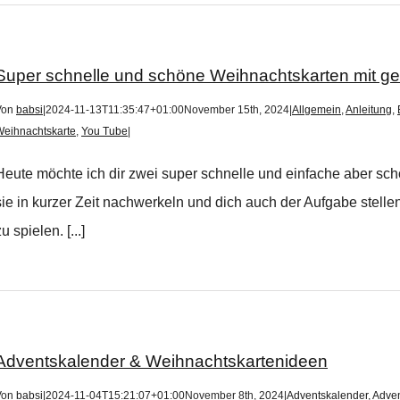
Super schnelle und schöne Weihnachtskarten mit g
Von
babsi
|
2024-11-13T11:35:47+01:00
November 15th, 2024
|
Allgemein
,
Anleitung
,
Weihnachtskarte
,
You Tube
|
Heute möchte ich dir zwei super schnelle und einfache aber sc
sie in kurzer Zeit nachwerkeln und dich auch der Aufgabe stell
u spielen. [...]
Adventskalender & Weihnachtskartenideen
Von
babsi
|
2024-11-04T15:21:07+01:00
November 8th, 2024
|
Adventskalender
,
Adven