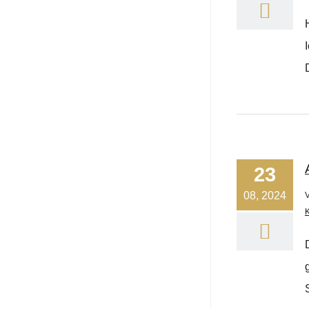
23
08, 2024
K