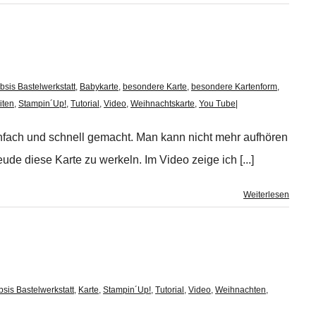
bsis Bastelwerkstatt
,
Babykarte
,
besondere Karte
,
besondere Kartenform
,
iten
,
Stampin´Up!
,
Tutorial
,
Video
,
Weihnachtskarte
,
You Tube
|
nfach und schnell gemacht. Man kann nicht mehr aufhören
de diese Karte zu werkeln. Im Video zeige ich [...]
Weiterlesen
sis Bastelwerkstatt
,
Karte
,
Stampin´Up!
,
Tutorial
,
Video
,
Weihnachten
,