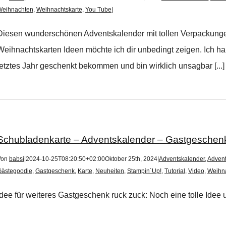
Weihnachten
,
Weihnachtskarte
,
You Tube
|
Diesen wunderschönen Adventskalender mit tollen Verpackungen,
Weihnachtskarten Ideen möchte ich dir unbedingt zeigen. Ich h
letztes Jahr geschenkt bekommen und bin wirklich unsagbar [...]
Schubladenkarte – Adventskalender – Gastgeschen
Von
babsi
|
2024-10-25T08:20:50+02:00
Oktober 25th, 2024
|
Adventskalender
,
Advent
Gästegoodie
,
Gastgeschenk
,
Karte
,
Neuheiten
,
Stampin´Up!
,
Tutorial
,
Video
,
Weihn
Idee für weiteres Gastgeschenk ruck zuck: Noch eine tolle Idee 