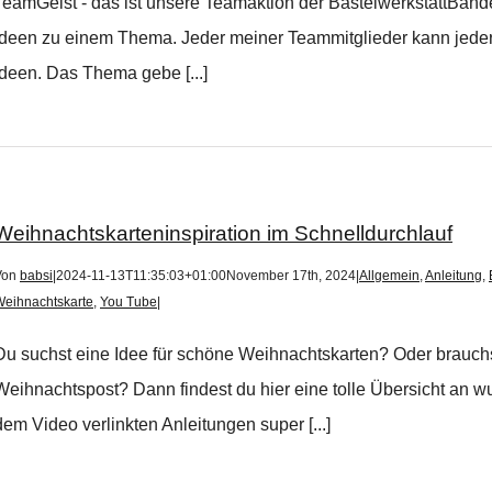
TeamGeist - das ist unsere Teamaktion der BastelwerkstattBande
Ideen zu einem Thema. Jeder meiner Teammitglieder kann jederze
Ideen. Das Thema gebe [...]
Weihnachtskarteninspiration im Schnelldurchlauf
Von
babsi
|
2024-11-13T11:35:03+01:00
November 17th, 2024
|
Allgemein
,
Anleitung
,
Weihnachtskarte
,
You Tube
|
Du suchst eine Idee für schöne Weihnachtskarten? Oder brauchst
Weihnachtspost? Dann findest du hier eine tolle Übersicht an w
dem Video verlinkten Anleitungen super [...]