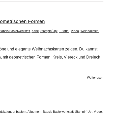
eometrischen Formen
Babsis Bastelwerkstatt
,
Karte
,
Stampin´Up!
,
Tutorial
,
Video
,
Weihnachten
,
höne und elegante Weihnachtskarten zeigen. Du kannst
en, mit geometrischen Formen, Kreis, Viereck und Dreieck
Weiterlesen
tskalender basteln
,
Allgemein
,
Babsis Bastelwerkstatt
,
Stampin´Up!
,
Video
,