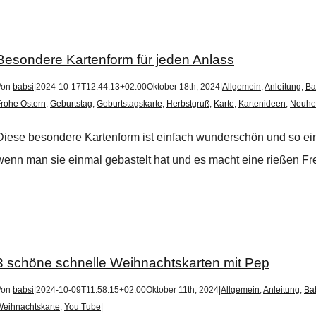
Besondere Kartenform für jeden Anlass
Von
babsi
|
2024-10-17T12:44:13+02:00
Oktober 18th, 2024
|
Allgemein
,
Anleitung
,
Ba
rohe Ostern
,
Geburtstag
,
Geburtstagskarte
,
Herbstgruß
,
Karte
,
Kartenideen
,
Neuhe
Diese besondere Kartenform ist einfach wunderschön und so ei
wenn man sie einmal gebastelt hat und es macht eine rießen Freu
3 schöne schnelle Weihnachtskarten mit Pep
Von
babsi
|
2024-10-09T11:58:15+02:00
Oktober 11th, 2024
|
Allgemein
,
Anleitung
,
Bab
Weihnachtskarte
,
You Tube
|