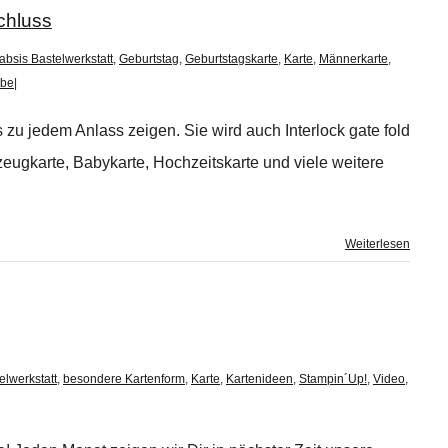
chluss
absis Bastelwerkstatt
,
Geburtstag
,
Geburtstagskarte
,
Karte
,
Männerkarte
,
ube
|
 zu jedem Anlass zeigen. Sie wird auch Interlock gate fold
eugkarte, Babykarte, Hochzeitskarte und viele weitere
Weiterlesen
elwerkstatt
,
besondere Kartenform
,
Karte
,
Kartenideen
,
Stampin´Up!
,
Video
,