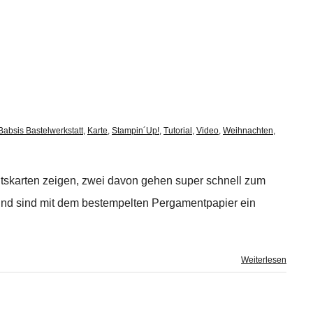
Babsis Bastelwerkstatt
,
Karte
,
Stampin´Up!
,
Tutorial
,
Video
,
Weihnachten
,
htskarten zeigen, zwei davon gehen super schnell zum
 und sind mit dem bestempelten Pergamentpapier ein
Weiterlesen