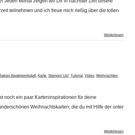
! Jeden Monat zeigen wir Dir in nächster Zeit unsere
it teilnehmen und ich freue mich rießig über die tollen
Weiterlesen
Babsis Bastelwerkstatt
,
Karte
,
Stampin´Up!
,
Tutorial
,
Video
,
Weihnachten
,
 noch ein paar Karteninspirationen für deine
underschönen Weihnachtskarten, die du mit Hilfe der unter
Weiterlesen