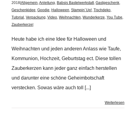
2018
|
Allgemein
,
Anleitung
,
Babsis Bastelwerkstatt
,
Gastgeschenk
,
Geschenkidee
,
Goodie
,
Halloween
,
Stampin´Up!
,
Tischdeko
,
Tutorial
,
Verpackung
,
Video
,
Weihnachten
,
Wunderkerze
,
You Tube
,
Zauberkerze
|
Heute habe ich eine Idee für Halloween und
Weihnachten und jeden anderen Anlass wie Taufe,
Kommunion, Hochzeit, Geburtstag ect. Diese tollen
Zauberkerzen kann jeder ganz einfach herstellen
und darunter eine schöne Geheimbotschaft
verstecken. Sowas wäre auch toll [...]
Weiterlesen