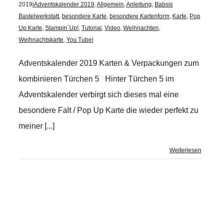
2019
|
Adventskalender 2019
,
Allgemein
,
Anleitung
,
Babsis
Bastelwerkstatt
,
besondere Karte
,
besondere Kartenform
,
Karte
,
Pop
Up Karte
,
Stampin´Up!
,
Tutorial
,
Video
,
Weihnachten
,
Weihnachtskarte
,
You Tube
|
Adventskalender 2019 Karten & Verpackungen zum
kombinieren Türchen 5 Hinter Türchen 5 im
Adventskalender verbirgt sich dieses mal eine
besondere Falt / Pop Up Karte die wieder perfekt zu
meiner [...]
Weiterlesen