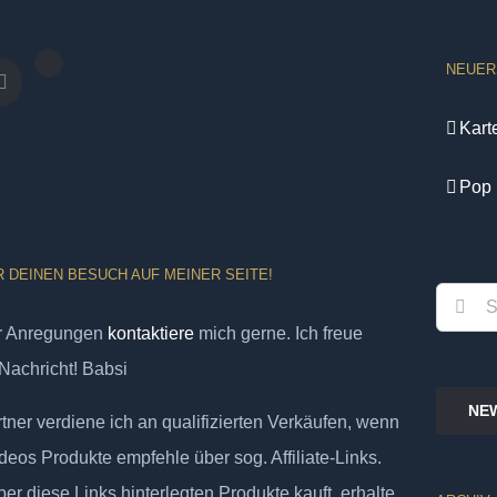
NEUER
Kart
Pop 
R DEINEN BESUCH AUF MEINER SEITE!
Suche
er Anregungen
kontaktiere
mich gerne. Ich freue
nach:
Nachricht! Babsi
NE
ner verdiene ich an qualifizierten Verkäufen, wenn
deos Produkte empfehle über sog. Affiliate-Links.
er diese Links hinterlegten Produkte kauft, erhalte