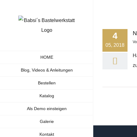
Zum
Inhalt
springen
N
4
V
05, 2018
H
HOME
z
Blog, Videos & Anleitungen
Bestellen
Katalog
Als Demo einsteigen
Galerie
Kontakt