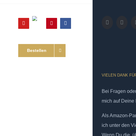
Online
YouTube
Pinterest
Facebook
Shop
Bestellen
VIELEN DANK FÜ
Bei Fragen od
mich auf Deine 
Als Amazon-Part
ich unter den Vi
Wenn Du die, üb