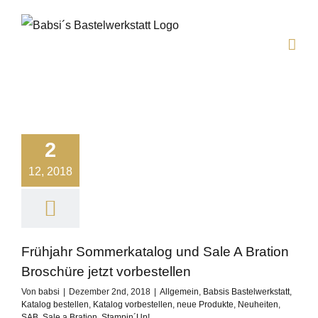
Zum
Inhalt
springen
2
12, 2018
Frühjahr Sommerkatalog und Sale A Bration
Broschüre jetzt vorbestellen
Von
babsi
|
Dezember 2nd, 2018
|
Allgemein
,
Babsis Bastelwerkstatt
,
Katalog bestellen
,
Katalog vorbestellen
,
neue Produkte
,
Neuheiten
,
SAB
,
Sale a Bration
,
Stampin´Up!