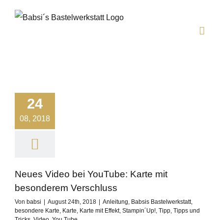
Zum
Inhalt
springen
24
08, 2018
Neues Video bei YouTube: Karte mit
besonderem Verschluss
Von
babsi
|
August 24th, 2018
|
Anleitung
,
Babsis Bastelwerkstatt
,
besondere Karte
,
Karte
,
Karte mit Effekt
,
Stampin´Up!
,
Tipp
,
Tipps und
Tricks
,
Video
,
You Tube