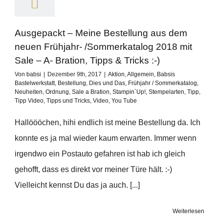
Ausgepackt – Meine Bestellung aus dem
neuen Frühjahr- /Sommerkatalog 2018 mit
Sale – A- Bration, Tipps & Tricks :-)
Von
babsi
|
Dezember 9th, 2017
|
Aktion
,
Allgemein
,
Babsis
Bastelwerkstatt
,
Bestellung
,
Dies und Das
,
Frühjahr / Sommerkatalog
,
Neuheiten
,
Ordnung
,
Sale a Bration
,
Stampin´Up!
,
Stempelarten
,
Tipp
,
Tipp Video
,
Tipps und Tricks
,
Video
,
You Tube
Hallöööchen, hihi endlich ist meine Bestellung da. Ich
konnte es ja mal wieder kaum erwarten. Immer wenn
irgendwo ein Postauto gefahren ist hab ich gleich
gehofft, dass es direkt vor meiner Türe hält. :-)
Vielleicht kennst Du das ja auch. [...]
Weiterlesen