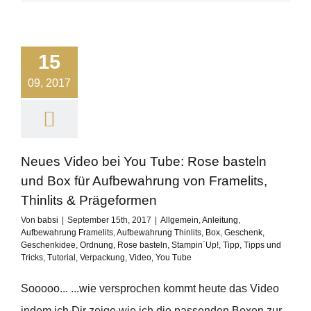
15
09, 2017
Neues Video bei You Tube: Rose basteln
und Box für Aufbewahrung von Framelits,
Thinlits & Prägeformen
Von
babsi
|
September 15th, 2017
|
Allgemein
,
Anleitung
,
Aufbewahrung Framelits
,
Aufbewahrung Thinlits
,
Box
,
Geschenk
,
Geschenkidee
,
Ordnung
,
Rose basteln
,
Stampin´Up!
,
Tipp
,
Tipps und
Tricks
,
Tutorial
,
Verpackung
,
Video
,
You Tube
Sooooo... ...wie versprochen kommt heute das Video
indem ich Dir zeige wie ich die passenden Boxen zur