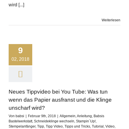
wird [...]
Weiterlesen
9
02, 2018
Neues Tippvideo bei You Tube: Was tun
wenn das Papier ausfranst und die Klinge
unscharf wird?
Von
babsi
|
Februar 9th, 2018
|
Allgemein
,
Anleitung
,
Babsis
Bastelwerkstatt
,
Schneideklinge wechseln
,
Stampin´Up!
,
Stempelanfänger
,
Tipp
,
Tipp Video
,
Tipps und Tricks
,
Tutorial
,
Video
,