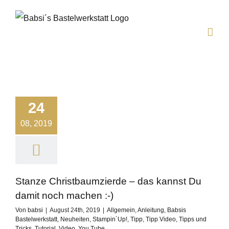
Zum
Inhalt
springen
24
08, 2019
Stanze Christbaumzierde – das kannst Du
damit noch machen :-)
Von
babsi
|
August 24th, 2019
|
Allgemein
,
Anleitung
,
Babsis
Bastelwerkstatt
,
Neuheiten
,
Stampin´Up!
,
Tipp
,
Tipp Video
,
Tipps und
Tricks
,
Tutorial
,
Video
,
You Tube