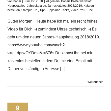
Von
babsi
|
Juni 1st, 2018
|
Allgemein
,
Babsis Bastelwerkstatt
,
Hauptkatalog
,
Jahreskatalog
,
Jahreskatalog 2018/2019
,
Katalog
bestellen
,
Stampin´Up!
,
Tipp
,
Tipps und Tricks
,
Video
,
You Tube
Guten Morgen!! Heute habe ich mal ein recht frühes
Video für Dich :-) zumindest Uhrzeittechnisch ;-) Es
geht um den neuen Jahres-Hauptkatalog 2018/2019.
https://www.youtube.com/watch?
v=U_dprwOYDmo&t=376s Du kannst ihn bei mir
kostenlos bestellen indem Du mir eine Email mit
Deiner vollständigen Adresse [...]
Weiterlesen
9