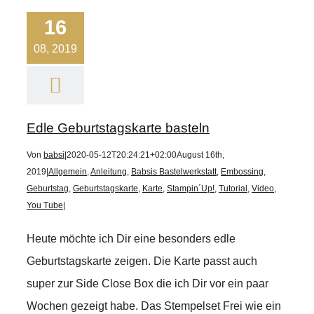
16
08, 2019
Edle Geburtstagskarte basteln
Von
babsi
|
2020-05-12T20:24:21+02:00
August 16th,
2019
|
Allgemein
,
Anleitung
,
Babsis Bastelwerkstatt
,
Embossing
,
Geburtstag
,
Geburtstagskarte
,
Karte
,
Stampin´Up!
,
Tutorial
,
Video
,
You Tube
|
Heute möchte ich Dir eine besonders edle
Geburtstagskarte zeigen. Die Karte passt auch
super zur Side Close Box die ich Dir vor ein paar
Wochen gezeigt habe. Das Stempelset Frei wie ein