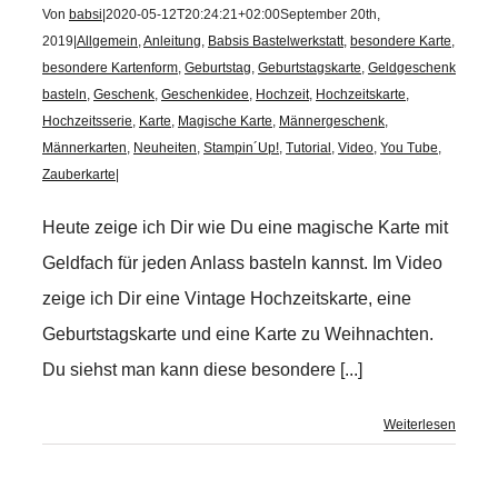
Von
babsi
|
2020-05-12T20:24:21+02:00
September 20th,
2019
|
Allgemein
,
Anleitung
,
Babsis Bastelwerkstatt
,
besondere Karte
,
besondere Kartenform
,
Geburtstag
,
Geburtstagskarte
,
Geldgeschenk
basteln
,
Geschenk
,
Geschenkidee
,
Hochzeit
,
Hochzeitskarte
,
Hochzeitsserie
,
Karte
,
Magische Karte
,
Männergeschenk
,
Männerkarten
,
Neuheiten
,
Stampin´Up!
,
Tutorial
,
Video
,
You Tube
,
Zauberkarte
|
Heute zeige ich Dir wie Du eine magische Karte mit
Geldfach für jeden Anlass basteln kannst. Im Video
zeige ich Dir eine Vintage Hochzeitskarte, eine
Geburtstagskarte und eine Karte zu Weihnachten.
Du siehst man kann diese besondere [...]
Weiterlesen