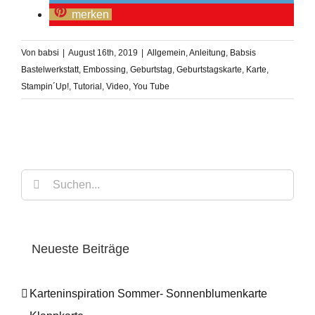
merken
Von
babsi
|
August 16th, 2019
|
Allgemein
,
Anleitung
,
Babsis
Bastelwerkstatt
,
Embossing
,
Geburtstag
,
Geburtstagskarte
,
Karte
,
Stampin´Up!
,
Tutorial
,
Video
,
You Tube
Suche
nach:
Neueste Beiträge
Karteninspiration Sommer- Sonnenblumenkarte