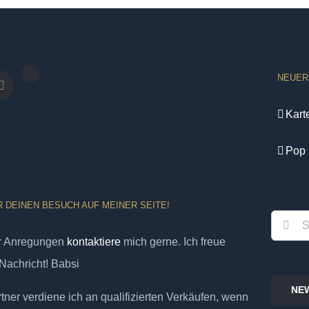
NEUER
Kart
Pop 
R DEINEN BESUCH AUF MEINER SEITE!
Suche
er Anregungen
kontaktiere
mich gerne. Ich freue
nach:
Nachricht! Babsi
NE
ner verdiene ich an qualifizierten Verkäufen, wenn