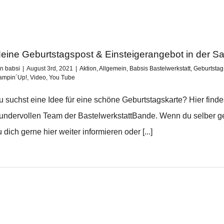
eine Geburtstagspost & Einsteigerangebot in der Sa
on
babsi
|
August 3rd, 2021
|
Aktion
,
Allgemein
,
Babsis Bastelwerkstatt
,
Geburtstag
ampin´Up!
,
Video
,
You Tube
u suchst eine Idee für eine schöne Geburtstagskarte? Hier find
undervollen Team der BastelwerkstattBande. Wenn du selber g
 dich gerne hier weiter informieren oder [...]