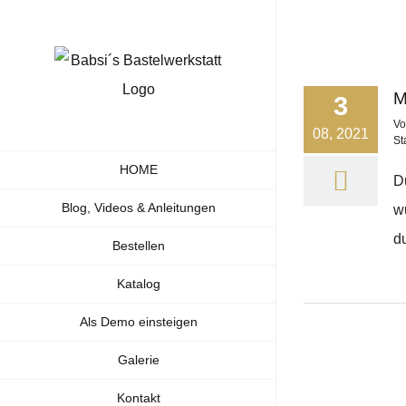
Zum
Inhalt
springen
M
3
V
08, 2021
St
HOME
D
Blog, Videos & Anleitungen
w
du
Bestellen
Katalog
Als Demo einsteigen
Galerie
Kontakt