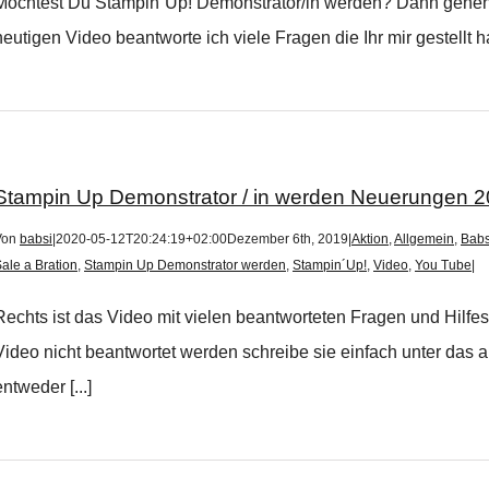
Möchtest Du Stampin´Up! Demonstrator/in werden? Dann gehen 
heutigen Video beantworte ich viele Fragen die Ihr mir gestellt ha
Stampin Up Demonstrator / in werden Neuerungen 
Von
babsi
|
2020-05-12T20:24:19+02:00
Dezember 6th, 2019
|
Aktion
,
Allgemein
,
Babs
ale a Bration
,
Stampin Up Demonstrator werden
,
Stampin´Up!
,
Video
,
You Tube
|
Rechts ist das Video mit vielen beantworteten Fragen und Hilfe
Video nicht beantwortet werden schreibe sie einfach unter das a
entweder [...]