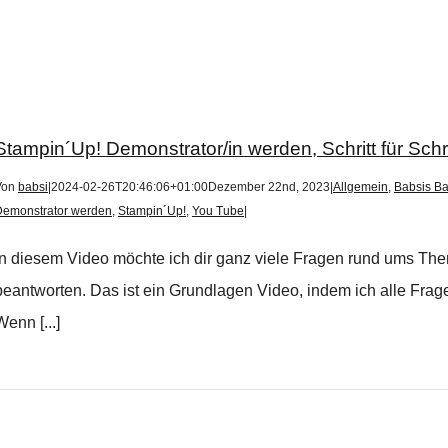
Stampin´Up! Demonstrator/in werden, Schritt für Sch
Von
babsi
|
2024-02-26T20:46:06+01:00
Dezember 22nd, 2023
|
Allgemein
,
Babsis Ba
Demonstrator werden
,
Stampin´Up!
,
You Tube
|
In diesem Video möchte ich dir ganz viele Fragen rund ums Th
beantworten. Das ist ein Grundlagen Video, indem ich alle Frage
Wenn [...]