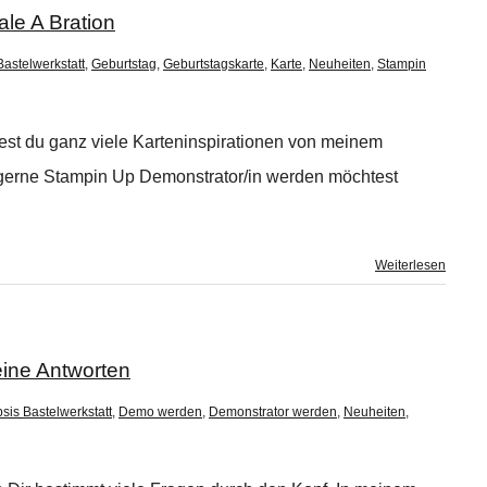
le A Bration
Bastelwerkstatt
,
Geburtstag
,
Geburtstagskarte
,
Karte
,
Neuheiten
,
Stampin
dest du ganz viele Karteninspirationen von meinem
gerne Stampin Up Demonstrator/in werden möchtest
Weiterlesen
ine Antworten
sis Bastelwerkstatt
,
Demo werden
,
Demonstrator werden
,
Neuheiten
,