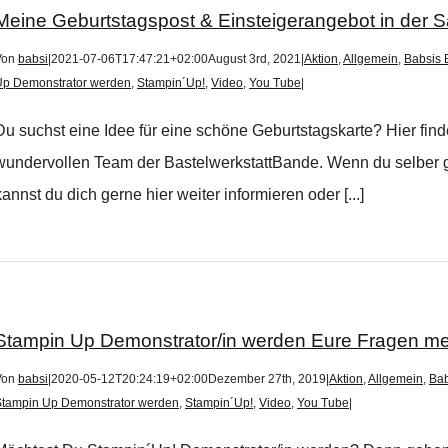
Meine Geburtstagspost & Einsteigerangebot in der Sa
Von
babsi
|
2021-07-06T17:47:21+02:00
August 3rd, 2021
|
Aktion
,
Allgemein
,
Babsis 
Up Demonstrator werden
,
Stampin´Up!
,
Video
,
You Tube
|
Du suchst eine Idee für eine schöne Geburtstagskarte? Hier fin
wundervollen Team der BastelwerkstattBande. Wenn du selber 
kannst du dich gerne hier weiter informieren oder [...]
Stampin Up Demonstrator/in werden Eure Fragen me
Von
babsi
|
2020-05-12T20:24:19+02:00
Dezember 27th, 2019
|
Aktion
,
Allgemein
,
Bab
Stampin Up Demonstrator werden
,
Stampin´Up!
,
Video
,
You Tube
|