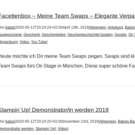
Facettenbox – Meine Team Swaps – Elegante Verpa
Von
babsi
|
2020-05-12T20:24:24+02:00
April 13th, 2019
|
Allgemein
,
Anleitung
,
Babsi
Gastgeschenk
,
Geschenk
,
Geschenkidee
,
Geschenkschachtel basteln
,
Goodie
,
On 
Verpackung
,
Video
,
You Tube
|
Heute möchte ich Dir meine Team Swaps zeigen. Swaps sind klei
Team Swaps fürs On Stage in München. Diese super schöne Facet
Stampin´Up! Demonstrator/in werden 2019
Von
babsi
|
2020-05-12T20:24:25+02:00
Dezember 23rd, 2018
|
Allgemein
,
Babsis Bas
Demonstrator werden
,
Stampin´Up!
,
Video
|