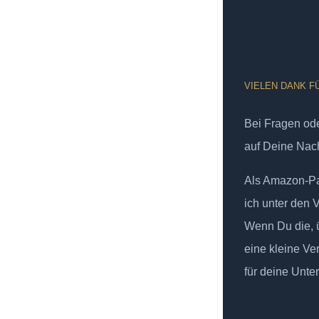
VIELEN DANK F
Bei Fragen od
auf Deine Nach
Als Amazon-Par
ich unter den 
Wenn Du die, ü
eine kleine Ve
für deine Unte