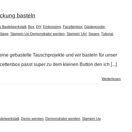
ckung basteln
s Bastelwerkstatt
,
Box
,
DIY
,
Embossing
,
Facettenbox
,
Gästegoodie
,
Stage
,
Stampin Up Demonstrator werden
,
Stampin´Up!
,
Swaps
,
Tutorial
,
ne gebastelte Tauschprojekte und wir basteln für unser
tenbox passt super zu dem kleinen Button den ich [...]
Weiterlesen
telwerkstatt
,
Demo werden
,
Demonstrator werden
,
Stampin Up