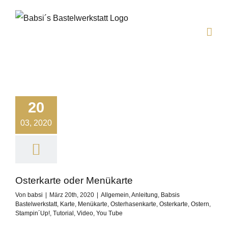
Zum
Inhalt
springen
20
03, 2020
Osterkarte oder Menükarte
Von
babsi
|
März 20th, 2020
|
Allgemein
,
Anleitung
,
Babsis
Bastelwerkstatt
,
Karte
,
Menükarte
,
Osterhasenkarte
,
Osterkarte
,
Ostern
,
Stampin´Up!
,
Tutorial
,
Video
,
You Tube