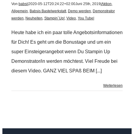
Von
babsi
|
2020-05-12T20:24:22+02:00
Juni 25th, 2019
|
Aktion
,
Allgemein
,
Babsis Bastelwerkstatt
,
Demo werden
,
Demonstrator
werden
,
Neuheiten
,
Stampin´Up!
,
Video
,
You Tube
|
Heute habe ich ein paar tolle Angebotsinformationen
für Dich! Es geht um die Bonustage und um ein
super Einsteigerangebot wenn Du Stampin Up
Demonstrator/in werden möchtest. Viel Freude bei
diesem Video. GANZ VIEL SPAß BEIM [...]
Weiterlesen