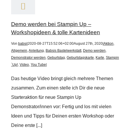
Demo werden bei Stampin Up –
Workshopideen & tolle Kartenideen
Von
babsi
|
2020-08-27T15:52:06+02:00
August 27th, 2020
|
Aktion
,
Allgemein
,
Anleitung
,
Babsis Bastelwerkstatt
,
Demo werden
,
Demonstrator werden
,
Geburtstag
,
Geburtstagskarte
,
Karte
,
Stampin
´Up!
,
Video
,
You Tube
|
Das heutige Video bringt gleich mehrere Themen
zusammen. Zum einen stelle ich Dir die neue
Starteraktion für neue Stampin Up
Demonstrator/innen vor: Fertig und los mit vielen
Ideen und Tipps für Deinen ersten Workshop oder
Deine erste [...]