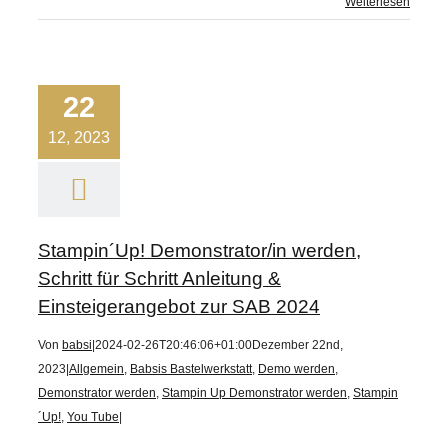
Weiterlesen
22
12, 2023
Stampin´Up! Demonstrator/in werden,
Schritt für Schritt Anleitung &
Einsteigerangebot zur SAB 2024
Von
babsi
|
2024-02-26T20:46:06+01:00
Dezember 22nd,
2023
|
Allgemein
,
Babsis Bastelwerkstatt
,
Demo werden
,
Demonstrator werden
,
Stampin Up Demonstrator werden
,
Stampin
´Up!
,
You Tube
|