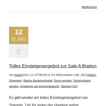
Weiterlesen
12
12, 2021
Tolles Einsteigerangebot zur Sale A Bration
Von
babsi
|
2021-12-15T09:30:11+01:00
Dezember 12th, 2021
|
Aktion
,
Allgemein
,
Babsis Bastelwerkstatt
,
Demo werden
,
Demonstrator
werden
,
einsteigen als Demonstrator/in
,
Stampin´Up!
|
Es gibt wieder ein tolles Einsteigerangebot von
Stampin ´Up! für jeden der überlegt selbst