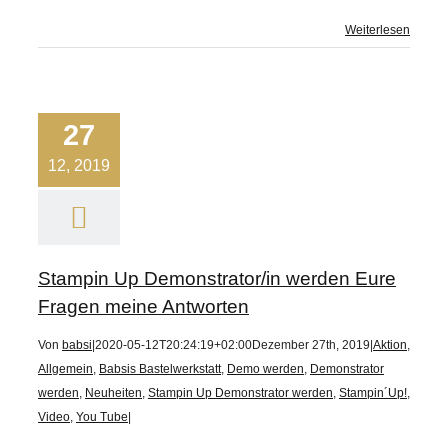
Weiterlesen
27
12, 2019
Stampin Up Demonstrator/in werden Eure
Fragen meine Antworten
Von
babsi
|
2020-05-12T20:24:19+02:00
Dezember 27th, 2019
|
Aktion
,
Allgemein
,
Babsis Bastelwerkstatt
,
Demo werden
,
Demonstrator
werden
,
Neuheiten
,
Stampin Up Demonstrator werden
,
Stampin´Up!
,
Video
,
You Tube
|