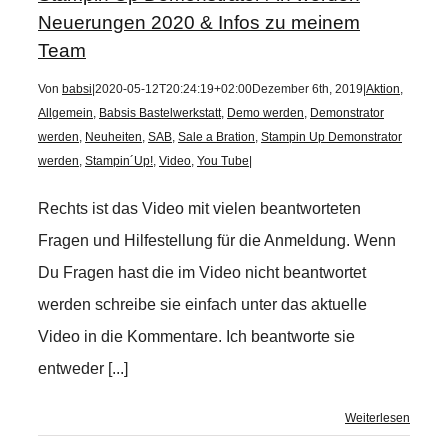
Neuerungen 2020 & Infos zu meinem
Team
Von
babsi
|
2020-05-12T20:24:19+02:00
Dezember 6th, 2019
|
Aktion
,
Allgemein
,
Babsis Bastelwerkstatt
,
Demo werden
,
Demonstrator
werden
,
Neuheiten
,
SAB
,
Sale a Bration
,
Stampin Up Demonstrator
werden
,
Stampin´Up!
,
Video
,
You Tube
|
Rechts ist das Video mit vielen beantworteten
Fragen und Hilfestellung für die Anmeldung. Wenn
Du Fragen hast die im Video nicht beantwortet
werden schreibe sie einfach unter das aktuelle
Video in die Kommentare. Ich beantworte sie
entweder [...]
Weiterlesen