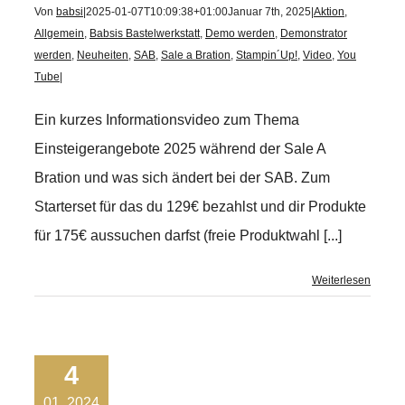
Von
babsi
|
2025-01-07T10:09:38+01:00
Januar 7th, 2025
|
Aktion
,
Allgemein
,
Babsis Bastelwerkstatt
,
Demo werden
,
Demonstrator
werden
,
Neuheiten
,
SAB
,
Sale a Bration
,
Stampin´Up!
,
Video
,
You
Tube
|
Ein kurzes Informationsvideo zum Thema
Einsteigerangebote 2025 während der Sale A
Bration und was sich ändert bei der SAB. Zum
Starterset für das du 129€ bezahlst und dir Produkte
für 175€ aussuchen darfst (freie Produktwahl [...]
Weiterlesen
4
01, 2024