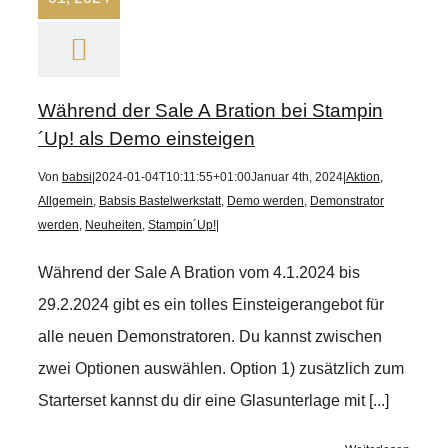
Während der Sale A Bration bei Stampin
´Up! als Demo einsteigen
Von
babsi
|
2024-01-04T10:11:55+01:00
Januar 4th, 2024
|
Aktion
,
Allgemein
,
Babsis Bastelwerkstatt
,
Demo werden
,
Demonstrator
werden
,
Neuheiten
,
Stampin´Up!
|
Während der Sale A Bration vom 4.1.2024 bis
29.2.2024 gibt es ein tolles Einsteigerangebot für
alle neuen Demonstratoren. Du kannst zwischen
zwei Optionen auswählen. Option 1) zusätzlich zum
Starterset kannst du dir eine Glasunterlage mit [...]