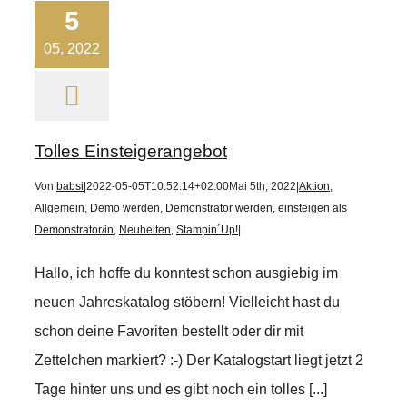
5
05, 2022
Tolles Einsteigerangebot
Von
babsi
|
2022-05-05T10:52:14+02:00
Mai 5th, 2022
|
Aktion
,
Allgemein
,
Demo werden
,
Demonstrator werden
,
einsteigen als
Demonstrator/in
,
Neuheiten
,
Stampin´Up!
|
Hallo, ich hoffe du konntest schon ausgiebig im
neuen Jahreskatalog stöbern! Vielleicht hast du
schon deine Favoriten bestellt oder dir mit
Zettelchen markiert? :-) Der Katalogstart liegt jetzt 2
Tage hinter uns und es gibt noch ein tolles [...]