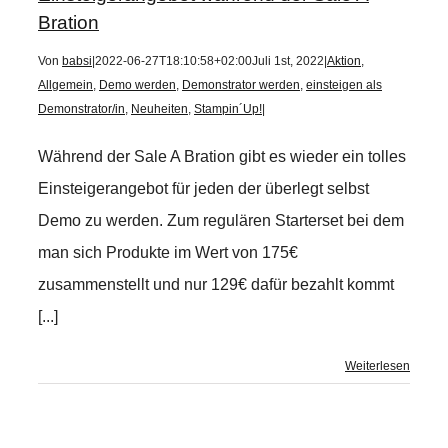
Bration
Von
babsi
|
2022-06-27T18:10:58+02:00
Juli 1st, 2022
|
Aktion
,
Allgemein
,
Demo werden
,
Demonstrator werden
,
einsteigen als
Demonstrator/in
,
Neuheiten
,
Stampin´Up!
|
Während der Sale A Bration gibt es wieder ein tolles
Einsteigerangebot für jeden der überlegt selbst
Demo zu werden. Zum regulären Starterset bei dem
man sich Produkte im Wert von 175€
zusammenstellt und nur 129€ dafür bezahlt kommt
[...]
Weiterlesen