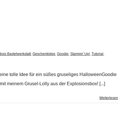
bsis Bastelwerkstatt
,
Geschenkidee
,
Goodie
,
Stampin´Up!
,
Tutorial
,
ine tolle Idee für ein süßes gruseliges HalloweenGoodie
 mit meinem Grusel-Lolly aus der Explosionsbox! [...]
Weiterlesen