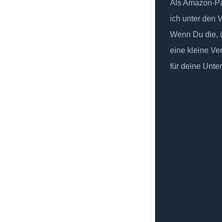
Als Amazon-Par
ich unter den 
Wenn Du die, ü
eine kleine Ve
für deine Unte