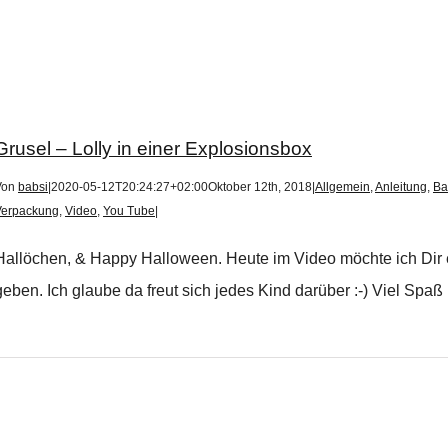
Grusel – Lolly in einer Explosionsbox
Von
babsi
|
2020-05-12T20:24:27+02:00
Oktober 12th, 2018
|
Allgemein
,
Anleitung
,
Ba
Verpackung
,
Video
,
You Tube
|
Hallöchen, & Happy Halloween. Heute im Video möchte ich Dir e
geben. Ich glaube da freut sich jedes Kind darüber :-) Viel Spaß