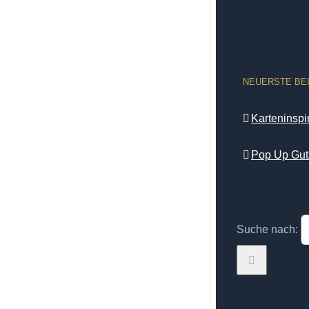
NEUERSTE BE
Karteninsp
Pop Up Gut
Suche nach: