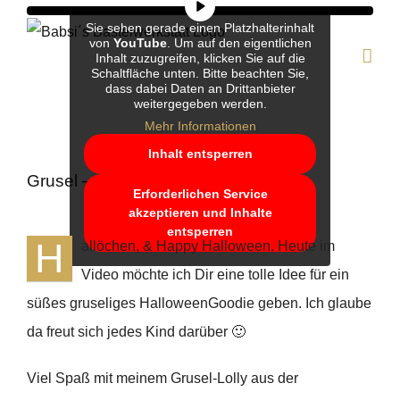
Zum
Sie sehen gerade einen Platzhalterinhalt
Inhalt
von
YouTube
. Um auf den eigentlichen
Inhalt zuzugreifen, klicken Sie auf die
springen
Schaltfläche unten. Bitte beachten Sie,
dass dabei Daten an Drittanbieter
weitergegeben werden.
Mehr Informationen
Inhalt entsperren
Grusel – Lolly in einer Explosionsbox
Erforderlichen Service
akzeptieren und Inhalte
entsperren
H
allöchen, & Happy Halloween. Heute im
Video möchte ich Dir eine tolle Idee für ein
süßes gruseliges HalloweenGoodie geben. Ich glaube
da freut sich jedes Kind darüber 🙂
Viel Spaß mit meinem Grusel-Lolly aus der