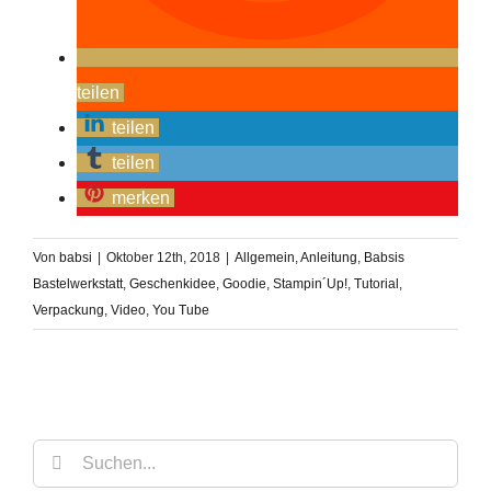
teilen
teilen
teilen
merken
Von
babsi
|
Oktober 12th, 2018
|
Allgemein
,
Anleitung
,
Babsis
Bastelwerkstatt
,
Geschenkidee
,
Goodie
,
Stampin´Up!
,
Tutorial
,
Verpackung
,
Video
,
You Tube
Suche
nach: