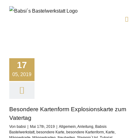
Zum
Inhalt
springen
17
05, 2019
Besondere Kartenform Explosionskarte zum
Vatertag
Von
babsi
|
Mai 17th, 2019
|
Allgemein
,
Anleitung
,
Babsis
Bastelwerkstatt
,
besondere Karte
,
besondere Kartenform
,
Karte
,
Männerkarte
,
Männerkarten
,
Neuheiten
,
Stampin´Up!
,
Tutorial
,