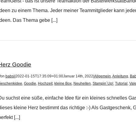
TeamGeist - das ist unsere Teamaktion der BastelwerkstattBande
Ideen zu einem Thema. Jeder meiner Teammitglieder kann jederze
Ideen. Das Thema gebe [...]
Herz Goodie
Von
babsi
|
2022-01-15T17:35:09+01:00
Januar 14th, 2022
|
Allgemein
,
Anleitung
,
Bab
Geschenkidee
,
Goodie
,
Hochzeit
,
kleine Box
,
Neuheiten
,
Stampin´Up!
,
Tutorial
,
Val
Du suchst eine süße, einfache Idee für ein kleines schnelles Ga
dieses kleine Herz bestimmt das richtige :-) Als Gastgeschenk, 
erfekt [...]