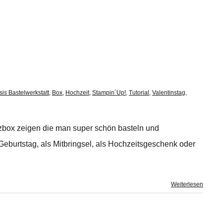
is Bastelwerkstatt
,
Box
,
Hochzeit
,
Stampin´Up!
,
Tutorial
,
Valentinstag
,
zbox zeigen die man super schön basteln und
eburtstag, als Mitbringsel, als Hochzeitsgeschenk oder
Weiterlesen