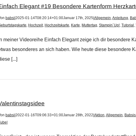
Einfach Elegant #19 Besondere Kartenform Herzkar
Von
babsi
|
2025-01-14T08:20:14+01:00
Januar 17th, 2025
|
Allgemein
,
Anleitung
,
Bab
eburtstagskarte
,
Hochzeit
,
Hochzeitskarte
,
Karte
,
Muttertag
,
Stampin´Up!
,
Tutorial
,
In meiner Videoreihe Einfach Elegant zeige ich dir besondere K
etwas besonderes an sich haben. Wie heute diese besondere Kar
iese [...]
Valentinstagsidee
Von
babsi
|
2022-01-16T09:06:33+01:00
Januar 28th, 2022
|
Aktion
,
Allgemein
,
Babsis
Tube
|