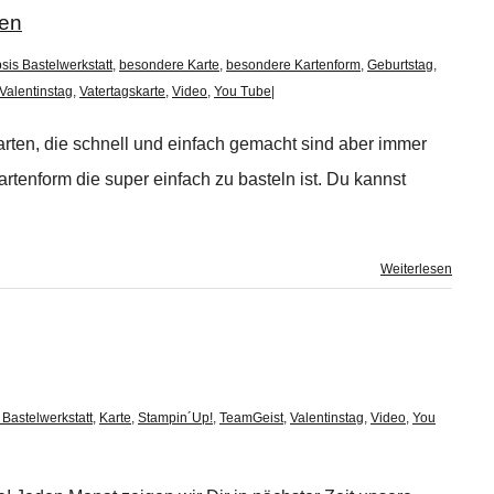
ten
sis Bastelwerkstatt
,
besondere Karte
,
besondere Kartenform
,
Geburtstag
,
Valentinstag
,
Vatertagskarte
,
Video
,
You Tube
|
arten, die schnell und einfach gemacht sind aber immer
tenform die super einfach zu basteln ist. Du kannst
Weiterlesen
 Bastelwerkstatt
,
Karte
,
Stampin´Up!
,
TeamGeist
,
Valentinstag
,
Video
,
You