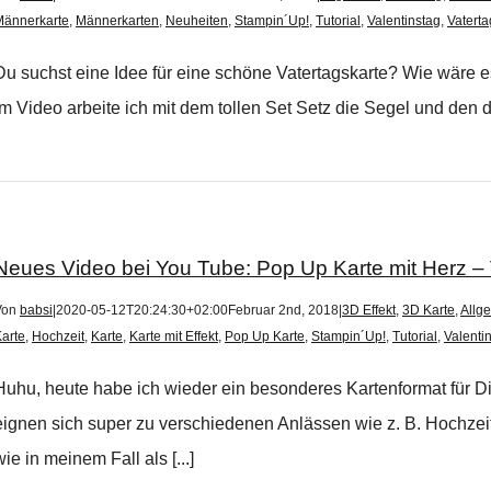
Männerkarte
,
Männerkarten
,
Neuheiten
,
Stampin´Up!
,
Tutorial
,
Valentinstag
,
Vaterta
Du suchst eine Idee für eine schöne Vatertagskarte? Wie wäre e
Im Video arbeite ich mit dem tollen Set Setz die Segel und den 
Neues Video bei You Tube: Pop Up Karte mit Herz – V
Von
babsi
|
2020-05-12T20:24:30+02:00
Februar 2nd, 2018
|
3D Effekt
,
3D Karte
,
Allg
arte
,
Hochzeit
,
Karte
,
Karte mit Effekt
,
Pop Up Karte
,
Stampin´Up!
,
Tutorial
,
Valenti
Huhu, heute habe ich wieder ein besonderes Kartenformat für 
eignen sich super zu verschiedenen Anlässen wie z. B. Hochzeit
wie in meinem Fall als [...]