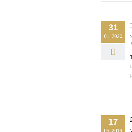
31
01, 2020
T
17
05, 2019