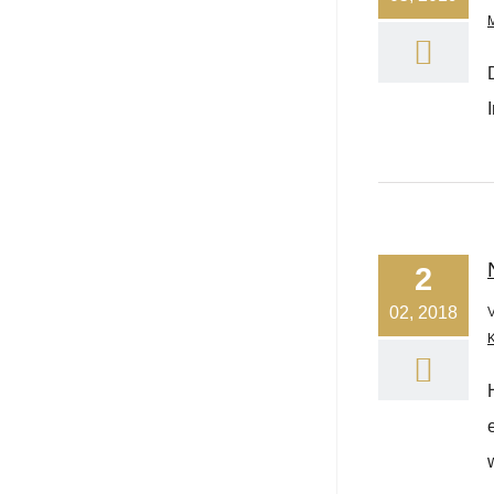
2
02, 2018
K