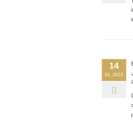
14
01, 2022
p