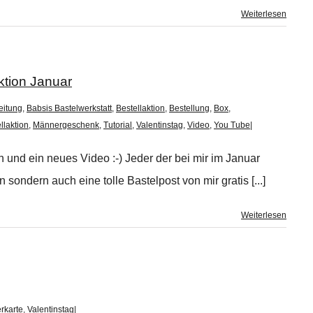
Weiterlesen
ktion Januar
eitung
,
Babsis Bastelwerkstatt
,
Bestellaktion
,
Bestellung
,
Box
,
llaktion
,
Männergeschenk
,
Tutorial
,
Valentinstag
,
Video
,
You Tube
|
h und ein neues Video :-) Jeder der bei mir im Januar
 sondern auch eine tolle Bastelpost von mir gratis [...]
Weiterlesen
rkarte
,
Valentinstag
|