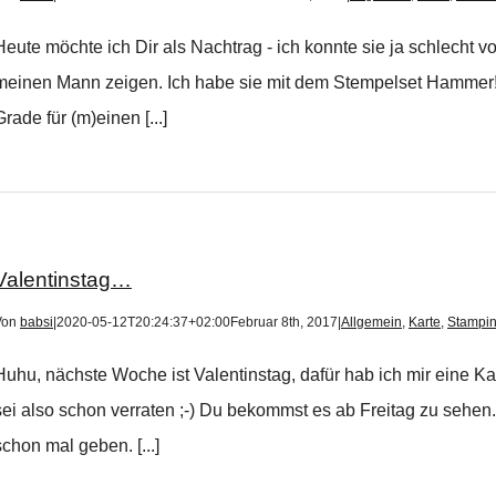
Heute möchte ich Dir als Nachtrag - ich konnte sie ja schlecht vo
meinen Mann zeigen. Ich habe sie mit dem Stempelset Hammer
Grade für (m)einen [...]
Valentinstag…
Von
babsi
|
2020-05-12T20:24:37+02:00
Februar 8th, 2017
|
Allgemein
,
Karte
,
Stampin
Huhu, nächste Woche ist Valentinstag, dafür hab ich mir eine K
sei also schon verraten ;-) Du bekommst es ab Freitag zu sehen
schon mal geben. [...]