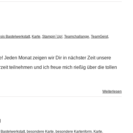
sis Bastelwerkstatt
,
Karte
,
Stampin´Up!
,
Teamchallange
,
TeamGeist
,
! Jeden Monat zeigen wir Dir in nächster Zeit unsere
it teilnehmen und ich freue mich rießig über die tollen
Weiterlesen
g
 Bastelwerkstatt
,
besondere Karte
,
besondere Kartenform
,
Karte
,