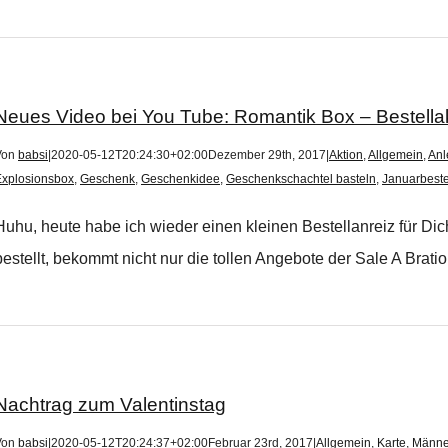
Neues Video bei You Tube: Romantik Box – Bestella
Von
babsi
|
2020-05-12T20:24:30+02:00
Dezember 29th, 2017
|
Aktion
,
Allgemein
,
Anl
Explosionsbox
,
Geschenk
,
Geschenkidee
,
Geschenkschachtel basteln
,
Januarbeste
Huhu, heute habe ich wieder einen kleinen Bestellanreiz für Dic
bestellt, bekommt nicht nur die tollen Angebote der Sale A Bration
Nachtrag zum Valentinstag
Von
babsi
|
2020-05-12T20:24:37+02:00
Februar 23rd, 2017
|
Allgemein
,
Karte
,
Männe