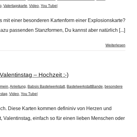
g
,
Vatertagskarte
,
Video
,
You Tube
|
s mit einer besonderen Kartenform einer Explosionskarte?
dazu passenden Stanzformen, Du kannst aber natürlich [...]
Weiterlesen
alentinstag – Hochzeit :-)
emein
,
Anleitung
,
Babsis Bastelwerkstatt
,
BastelwerkstattBande
,
besondere
nstag
,
Video
,
You Tube
|
Dich. Diese Karten kommen defininiv von Herzen und
, Valentinstag, einfach so für einen lieben Menschen oder