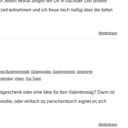
! Jeden Monat zeigen wir Dir in nächster Zeit unsere
it teilnehmen und ich freue mich rießig über die tollen
Weiterlesen
sis Bastelwerkstatt
,
Gästegoodie
,
Gastgeschenk
,
Geschenk
,
entinstag
,
Video
,
You Tube
|
stgeschenk oder eine Idee für den Valentinstag? Dann ist
Goodie, oder einfach so zwischendurch eignet es sich
Weiterlesen