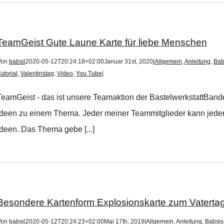
TeamGeist Gute Laune Karte für liebe Menschen
Von
babsi
|
2020-05-12T20:24:18+02:00
Januar 31st, 2020
|
Allgemein
,
Anleitung
,
Bab
utorial
,
Valentinstag
,
Video
,
You Tube
|
TeamGeist - das ist unsere Teamaktion der BastelwerkstattBande
Ideen zu einem Thema. Jeder meiner Teammitglieder kann jederze
Ideen. Das Thema gebe [...]
Besondere Kartenform Explosionskarte zum Vaterta
Von
babsi
|
2020-05-12T20:24:23+02:00
Mai 17th, 2019
|
Allgemein
,
Anleitung
,
Babsis