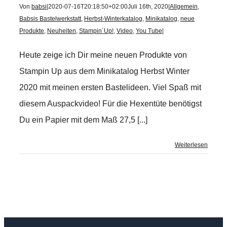
Von
babsi
|
2020-07-16T20:18:50+02:00
Juli 16th, 2020
|
Allgemein
,
Babsis Bastelwerkstatt
,
Herbst-Winterkatalog
,
Minikatalog
,
neue
Produkte
,
Neuheiten
,
Stampin´Up!
,
Video
,
You Tube
|
Heute zeige ich Dir meine neuen Produkte von
Stampin Up aus dem Minikatalog Herbst Winter
2020 mit meinen ersten Bastelideen. Viel Spaß mit
diesem Auspackvideo! Für die Hexentüte benötigst
Du ein Papier mit dem Maß 27,5 [...]
Weiterlesen