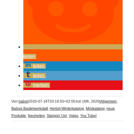
teilen
teilen
teilen
merken
Von
babsi
|
2020-07-16T20:18:50+02:00
Juli 16th, 2020
|
Allgemein
,
Babsis Bastelwerkstatt
,
Herbst-Winterkatalog
,
Minikatalog
,
neue
Produkte
,
Neuheiten
,
Stampin´Up!
,
Video
,
You Tube
|