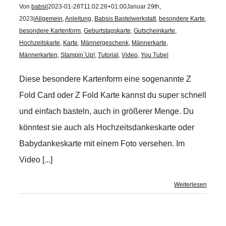
Von
babsi
|
2023-01-28T11:02:28+01:00
Januar 29th,
2023
|
Allgemein
,
Anleitung
,
Babsis Bastelwerkstatt
,
besondere Karte
,
besondere Kartenform
,
Geburtstagskarte
,
Gutscheinkarte
,
Hochzeitskarte
,
Karte
,
Männergeschenk
,
Männerkarte
,
Männerkarten
,
Stampin´Up!
,
Tutorial
,
Video
,
You Tube
|
Diese besondere Kartenform eine sogenannte Z
Fold Card oder Z Fold Karte kannst du super schnell
und einfach basteln, auch in größerer Menge. Du
könntest sie auch als Hochzeitsdankeskarte oder
Babydankeskarte mit einem Foto versehen. Im
Video [...]
Weiterlesen