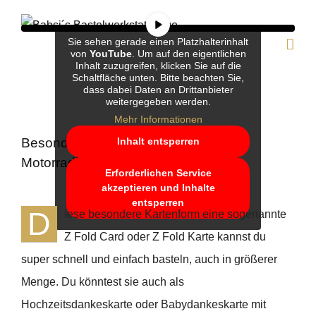
Zum
Inhalt
Sie sehen gerade einen Platzhalterinhalt
von
YouTube
. Um auf den eigentlichen
springen
Inhalt zuzugreifen, klicken Sie auf die
Schaltfläche unten. Bitte beachten Sie,
dass dabei Daten an Drittanbieter
weitergegeben werden.
Mehr Informationen
Inhalt entsperren
Besondere Kartenform Z Fold Card
Motorradkarte
Erforderlichen Service
akzeptieren und Inhalte
entsperren
D
iese besondere Kartenform eine sogenannte
Z Fold Card oder Z Fold Karte kannst du
super schnell und einfach basteln, auch in größerer
Menge. Du könntest sie auch als
Hochzeitsdankeskarte oder Babydankeskarte mit