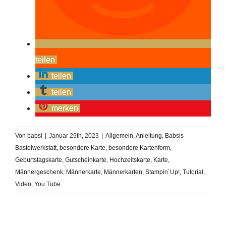
teilen
teilen
teilen
merken
Von
babsi
|
Januar 29th, 2023
|
Allgemein
,
Anleitung
,
Babsis
Bastelwerkstatt
,
besondere Karte
,
besondere Kartenform
,
Geburtstagskarte
,
Gutscheinkarte
,
Hochzeitskarte
,
Karte
,
Männergeschenk
,
Männerkarte
,
Männerkarten
,
Stampin´Up!
,
Tutorial
,
Video
,
You Tube