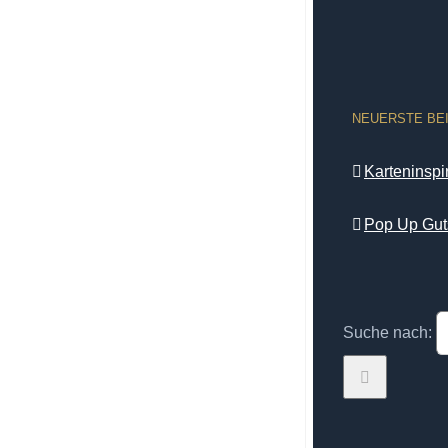
NEUERSTE BE
Karteninsp
Pop Up Gut
Suche nach: