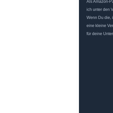
Als Amazon-Par
ich unter den 
Wenn Du die, ü
eine kleine Ve
für deine Unte