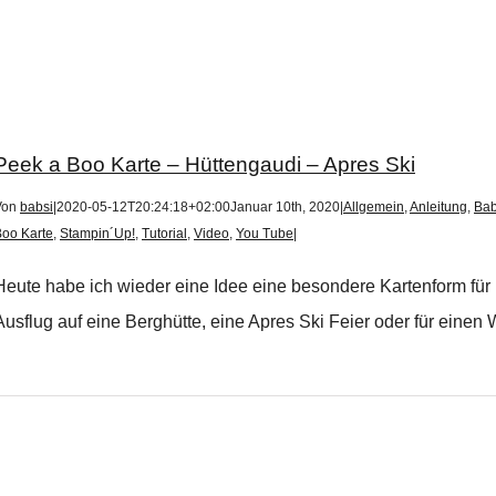
Peek a Boo Karte – Hüttengaudi – Apres Ski
Von
babsi
|
2020-05-12T20:24:18+02:00
Januar 10th, 2020
|
Allgemein
,
Anleitung
,
Bab
oo Karte
,
Stampin´Up!
,
Tutorial
,
Video
,
You Tube
|
Heute habe ich wieder eine Idee eine besondere Kartenform für 
Ausflug auf eine Berghütte, eine Apres Ski Feier oder für einen Wi