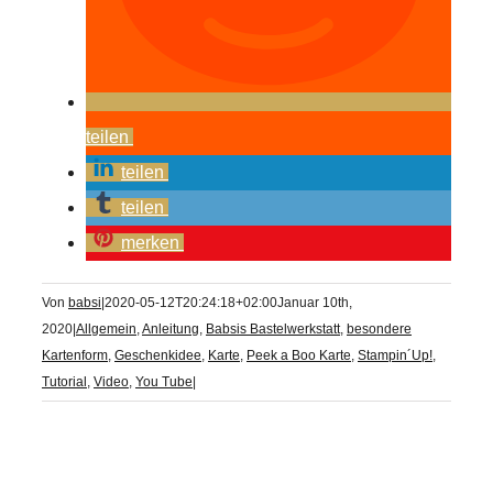
teilen
teilen
teilen
merken
Von
babsi
|
2020-05-12T20:24:18+02:00
Januar 10th,
2020
|
Allgemein
,
Anleitung
,
Babsis Bastelwerkstatt
,
besondere
Kartenform
,
Geschenkidee
,
Karte
,
Peek a Boo Karte
,
Stampin´Up!
,
Tutorial
,
Video
,
You Tube
|