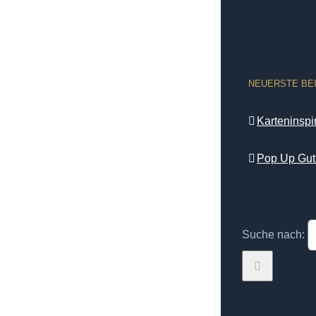
NEUERSTE BE
Karteninsp
Pop Up Gut
Suche nach: