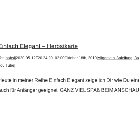
Einfach Elegant – Herbstkarte
Von
babsi
|
2020-05-12T20:24:20+02:00
Oktober 18th, 2019
|
Allgemein
,
Anleitung
,
Ba
You Tube
|
Heute in meiner Reihe Einfach Elegant zeige ich Dir wie Du eine
auch für Anfänger geeignet. GANZ VIEL SPAß BEIM ANSCHAU