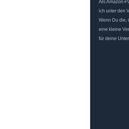
Als Amazon-Par
ich unter den 
Wenn Du die, ü
eine kleine Ve
für deine Unte