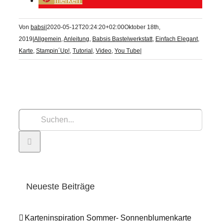
merken
Von
babsi
|
2020-05-12T20:24:20+02:00
Oktober 18th,
2019
|
Allgemein
,
Anleitung
,
Babsis Bastelwerkstatt
,
Einfach Elegant
,
Karte
,
Stampin´Up!
,
Tutorial
,
Video
,
You Tube
|
Suche
nach:
Neueste Beiträge
Karteninspiration Sommer- Sonnenblumenkarte