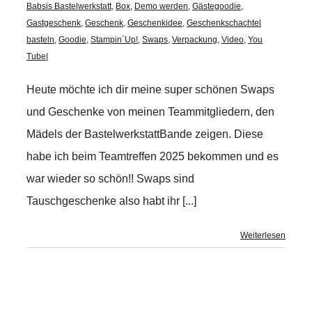
Babsis Bastelwerkstatt
,
Box
,
Demo werden
,
Gästegoodie
,
Gastgeschenk
,
Geschenk
,
Geschenkidee
,
Geschenkschachtel
basteln
,
Goodie
,
Stampin´Up!
,
Swaps
,
Verpackung
,
Video
,
You
Tube
|
Heute möchte ich dir meine super schönen Swaps
und Geschenke von meinen Teammitgliedern, den
Mädels der BastelwerkstattBande zeigen. Diese
habe ich beim Teamtreffen 2025 bekommen und es
war wieder so schön!! Swaps sind
Tauschgeschenke also habt ihr [...]
Weiterlesen