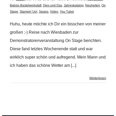
Babsis Bastelwerkstatt
,
Dies und Das
,
Jahreskatalog
,
Neuheiten
,
On
Stage
,
Stampin´Up!
,
Swaps
,
Video
,
You Tube
|
Huhu, heute möchte ich Dir ein bisschen von meiner
großen ;-) Reise nach Wiesbaden zur
Demonstratorenveranstaltung On Stage berichten.
Diese fand letztes Wochenende statt und war
wirklich super schön und aufregend. Mein Mann und
ich haben das schöne Wetter am [...]
Weiterlesen