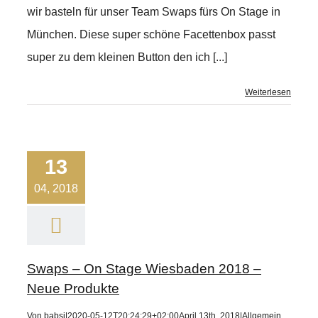
wir basteln für unser Team Swaps fürs On Stage in
München. Diese super schöne Facettenbox passt
super zu dem kleinen Button den ich [...]
Weiterlesen
13
04, 2018
Swaps – On Stage Wiesbaden 2018 –
Neue Produkte
Von
babsi
|
2020-05-12T20:24:29+02:00
April 13th, 2018
|
Allgemein
,