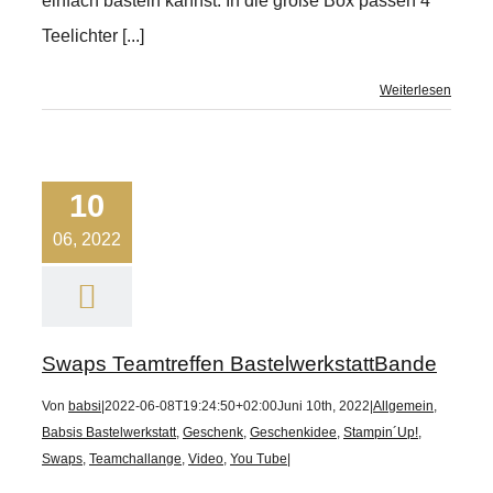
einfach basteln kannst. In die große Box passen 4
Teelichter [...]
Weiterlesen
10
06, 2022
Swaps Teamtreffen BastelwerkstattBande
Von
babsi
|
2022-06-08T19:24:50+02:00
Juni 10th, 2022
|
Allgemein
,
Babsis Bastelwerkstatt
,
Geschenk
,
Geschenkidee
,
Stampin´Up!
,
Swaps
,
Teamchallange
,
Video
,
You Tube
|