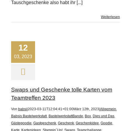
Tauschgeschenke also habt ihr [...]
Weiterlesen
12
03, 2023
Swaps und Geschenke tolle Karten vom
Teamtreffen 2023
Von
babsi
|
2023-03-11T12:04:41+01:00
März 12th, 2023
|
Allgemein
,
Babsis Bastelwerkstatt
,
BastelwerkstattBande
,
Box
,
Dies und Das
,
Gästegoodie
,
Gastgeschenk
,
Geschenk
,
Geschenkidee
,
Goodie
,
Karte
,
Kartenideen
,
Stampin´Up!
,
Swaps
,
Teamchallange
,