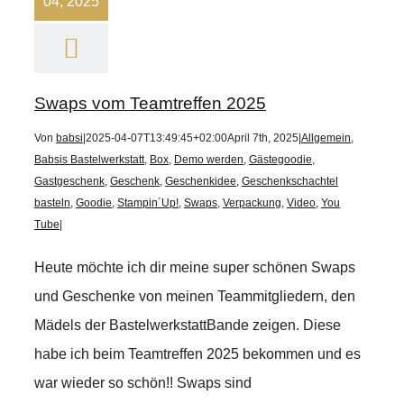
04, 2025
Swaps vom Teamtreffen 2025
Von
babsi
|
2025-04-07T13:49:45+02:00
April 7th, 2025
|
Allgemein
,
Babsis Bastelwerkstatt
,
Box
,
Demo werden
,
Gästegoodie
,
Gastgeschenk
,
Geschenk
,
Geschenkidee
,
Geschenkschachtel
basteln
,
Goodie
,
Stampin´Up!
,
Swaps
,
Verpackung
,
Video
,
You
Tube
|
Heute möchte ich dir meine super schönen Swaps
und Geschenke von meinen Teammitgliedern, den
Mädels der BastelwerkstattBande zeigen. Diese
habe ich beim Teamtreffen 2025 bekommen und es
war wieder so schön!! Swaps sind