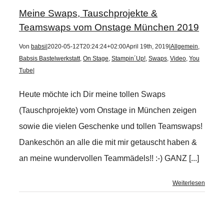
Meine Swaps, Tauschprojekte &
Teamswaps vom Onstage München 2019
Von
babsi
|
2020-05-12T20:24:24+02:00
April 19th, 2019
|
Allgemein
,
Babsis Bastelwerkstatt
,
On Stage
,
Stampin´Up!
,
Swaps
,
Video
,
You
Tube
|
Heute möchte ich Dir meine tollen Swaps
(Tauschprojekte) vom Onstage in München zeigen
sowie die vielen Geschenke und tollen Teamswaps!
Dankeschön an alle die mit mir getauscht haben &
an meine wundervollen Teammädels!! :-) GANZ [...]
Weiterlesen