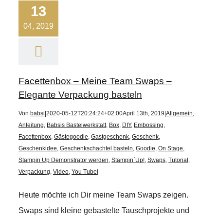
13
04, 2019
Facettenbox – Meine Team Swaps –
Elegante Verpackung basteln
Von
babsi
|
2020-05-12T20:24:24+02:00
April 13th, 2019
|
Allgemein
,
Anleitung
,
Babsis Bastelwerkstatt
,
Box
,
DIY
,
Embossing
,
Facettenbox
,
Gästegoodie
,
Gastgeschenk
,
Geschenk
,
Geschenkidee
,
Geschenkschachtel basteln
,
Goodie
,
On Stage
,
Stampin Up Demonstrator werden
,
Stampin´Up!
,
Swaps
,
Tutorial
,
Verpackung
,
Video
,
You Tube
|
Heute möchte ich Dir meine Team Swaps zeigen.
Swaps sind kleine gebastelte Tauschprojekte und