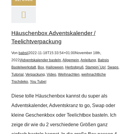
Häuschenbox Adventskalender /
Teelichtverpackung
Von
babsi
|
2022-11-18T15:33:54+01:00
November 18th,
2022
|
Adventskalender basteln
,
Allgemein
,
Anleitung
,
Babsis
Bastelwerkstatt
,
Box
,
Halloween
,
Herbstgruß
,
Stampin´Up!
,
Swaps
,
Tutorial
,
Verpackung
,
Video
,
Weihnachten
,
weihnachtliche
Tischdeko
,
You Tube
|
Diese tolle Häuschenbox kannst du super als
Adventskalender, Adventskranz to go, Swap oder
kleine Geschenkbox oder Teelichtbox basteln. Ich
zeige dir wie du 2 verschiedene Größen ganz