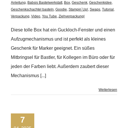
Anleitung
,
Babsis Bastelwerkstatt
,
Box
,
Geschenk
,
Geschenkidee
,
Geschenkschachtel basteln
,
Goodie
,
Stampin´Up!
,
Swaps
,
Tutorial
,
Verpackung
,
Video
,
You Tube
,
Ziehverpackung
|
Diese tolle Box hat ein Guckloch-Fenster und einen
Aufzugmechanismus und ist perfekt als kleines
Geschenk für Marker geeignet. Ein süßes
Mitbringsel für Bastler, für Kollegen im Büro oder für
jeden der Farben liebt. Außerdem zaubert dieser
Mechanismus [...]
Weiterlesen
7