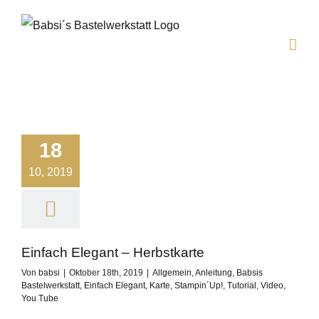
Zum
Inhalt
springen
18
10, 2019
Einfach Elegant – Herbstkarte
Von
babsi
|
Oktober 18th, 2019
|
Allgemein
,
Anleitung
,
Babsis
Bastelwerkstatt
,
Einfach Elegant
,
Karte
,
Stampin´Up!
,
Tutorial
,
Video
,
You Tube